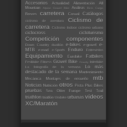
Accesorios
Actualidad
Alimentación
All
Mountain
Análisis
Alpine Gravel Bike
Bicis Cargo
carretera
Catálogos
Breves
Casual
Ciclismo de
ciclismo de aventura
carretera
Ciclismo Indoor
ciclismo urbano
ciclocross
cicloturismo
Competición
componentes
e-bikes
e-
e-gravel
Down Country
duatlón
MTB
Enduro
e-road
e-Sports
Entrevistas
Equipamiento
Fatbikes
Eurobike
Gravel Bike
Festibike
Fitness
Interbike
Gravity
Lo más
La fotografía de la semana
destacado de la semana
Mantenimiento
mtb
Mecánica
Montajes de ensueño
otros
Noticias
Nutrición
Pista
Plus Bikes
pruebas
Sea Otter Europe
Test
Trail
vídeos
triathlon
urbanas
triatlón
Unibike
XC/Maratón