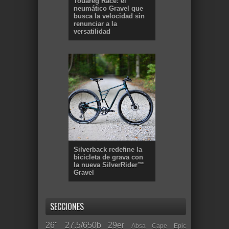
Touareg Race: el
neumático Gravel que
busca la velocidad sin
renunciar a la
versatilidad
Silverback redefine la
bicicleta de grava con
la nueva SilverRider™
Gravel
SECCIONES
26"
27.5/650b
29er
Absa Cape Epic