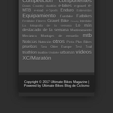
Competición
componentes
e-bikes
e-
e-gravel
Down Country
duatlón
MTB
Enduro
e-road
e-Sports
Entrevistas
Equipamiento
Fatbikes
Eurobike
Gravel Bike
Festibike
Fitness
Interbike
Gravity
Lo más
La fotografía de la semana
destacado de la semana
Mantenimiento
mtb
Mecánica
Montajes de ensueño
otros
Noticias
Nutrición
Pista
Plus Bikes
pruebas
Sea Otter Europe
Test
Trail
vídeos
triathlon
urbanas
triatlón
Unibike
XC/Maratón
Copyright © 2017
Ultimate Bikes Magazine
|
Powered by
Ultimate Bikes Blog de Ciclismo