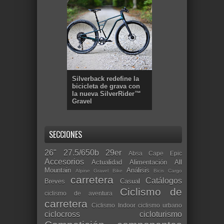
Silverback redefine la
bicicleta de grava con
la nueva SilverRider™
Gravel
SECCIONES
26"
27.5/650b
29er
Absa Cape Epic
Accesorios
Actualidad
Alimentación
All
Mountain
Análisis
Alpine Gravel Bike
Bicis Cargo
carretera
Catálogos
Breves
Casual
Ciclismo de
ciclismo de aventura
carretera
Ciclismo Indoor
ciclismo urbano
ciclocross
cicloturismo