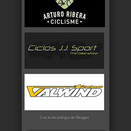
Con la tecnología de
Blogger
.