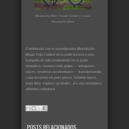
Moustache Bikes Xroad/ Crédito y cesión:
Moustache Bikes
Combinado con el amortiguador Moustache
Magic Grip Control en la parte trasera y una
horquilla de alto rendimiento en la parte
delantera, suaviza cada golpe — adoquines,
raíces, senderos accidentados — transformando
cada recorrido en puro placer. Siéntete ligero,
viaja libre, explora sin límites. ¡Es una verdadera
alfombra voladora!
POSTS RELACIONADOS