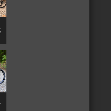
e
n
n
™