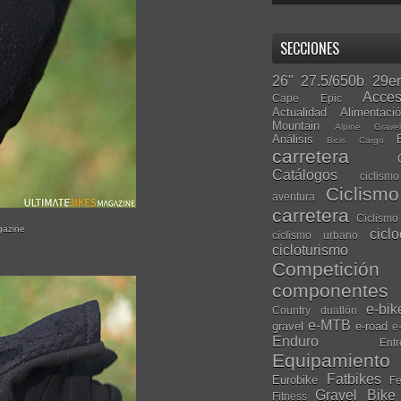
SECCIONES
26"
27.5/650b
29er
Acces
Cape Epic
Actualidad
Alimentaci
Mountain
Alpine Grave
Análisis
Bicis Cargo
carretera
Catálogos
ciclis
Ciclism
aventura
carretera
Ciclismo
gazine
cicl
ciclismo urbano
cicloturismo
Competición
componentes
e-bik
Country
duatlón
e-MTB
gravel
e-road
e
Enduro
Entr
Equipamiento
Fatbikes
Eurobike
Fe
Gravel Bike
Fitness