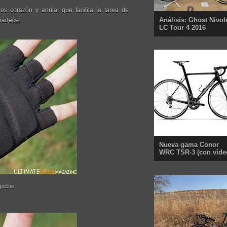
 corazón y anular que facilita la tarea de
Análisis: Ghost Nivol
gradece.
LC Tour 4 2016
Nueva gama Conor
WRC TSR-3 (con víde
gazine