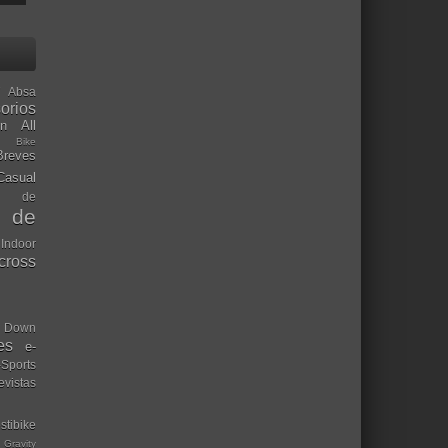
Absa
orios
ón
All
l Bike
Breves
Casual
mo de
o de
 Indoor
ocross
Down
es
e-
-Sports
evistas
stibike
Gravity