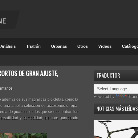
Análisis
Triatlón
Urbanas
Otros
Videos
Catálog
CORTOS DE GRAN AJUSTE,
TRADUCTOR
ntarios
Powered by
Trans
e además de sus magníficas bicicletas, como la
ene una amplia colección de accesorios o ropa,
NOTICIAS MÁS LEÍDAS
ersa de guantes, en los que se encuentran los
 versatilidad y comodidad, siempre guardando