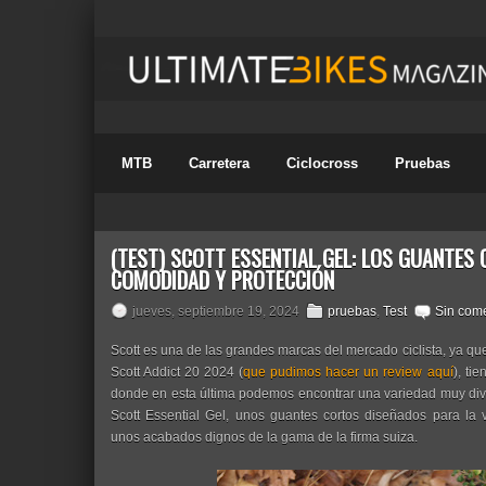
MTB
Carretera
Ciclocross
Pruebas
(TEST) SCOTT ESSENTIAL GEL: LOS GUANTES 
COMODIDAD Y PROTECCIÓN
jueves, septiembre 19, 2024
pruebas
,
Test
Sin come
Scott es una de las grandes marcas del mercado ciclista, ya qu
Scott Addict 20 2024 (
que pudimos hacer un review aquí
), ti
donde en esta última podemos encontrar una variedad muy div
Scott Essential Gel, unos guantes cortos diseñados para la
unos acabados dignos de la gama de la firma suiza.