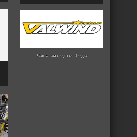
Con la tecnología de
Blogger
.