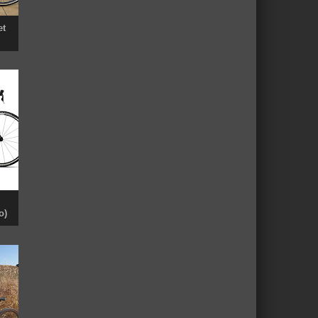
et
o)