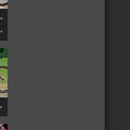
la
do
or