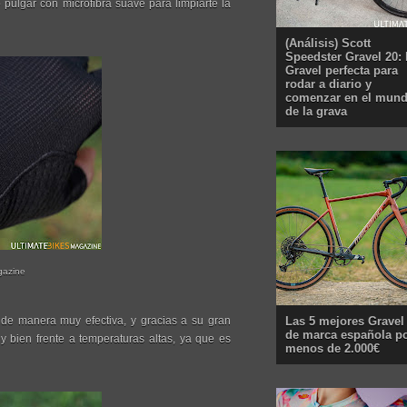
pulgar con microfibra suave para limpiarte la
(Análisis) Scott
Speedster Gravel 20: 
Gravel perfecta para
rodar a diario y
comenzar en el mun
de la grava
gazine
Las 5 mejores Gravel
de manera muy efectiva, y gracias a su gran
de marca española p
 bien frente a temperaturas altas, ya que es
menos de 2.000€