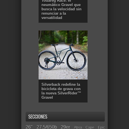
Touareg Race: el
neumático Gravel que
busca la velocidad sin
renunciar a la
versatilidad
Silverback redefine la
bicicleta de grava con
la nueva SilverRider™
Gravel
SECCIONES
26"
27.5/650b
29er
Absa Cape Epic