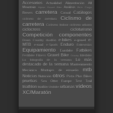
Accesorios
Actualidad
Alimentación
All
Mountain
Análisis
Alpine Gravel Bike
Bicis Cargo
carretera
Catálogos
Breves
Casual
Ciclismo de
ciclismo de aventura
carretera
Ciclismo Indoor
ciclismo urbano
ciclocross
cicloturismo
Competición
componentes
e-bikes
e-
e-gravel
Down Country
duatlón
MTB
Enduro
e-road
e-Sports
Entrevistas
Equipamiento
Fatbikes
Eurobike
Gravel Bike
Festibike
Fitness
Interbike
Gravity
Lo más
La fotografía de la semana
destacado de la semana
Mantenimiento
mtb
Mecánica
Montajes de ensueño
otros
Noticias
Nutrición
Pista
Plus Bikes
pruebas
Sea Otter Europe
Test
Trail
vídeos
triathlon
urbanas
triatlón
Unibike
XC/Maratón