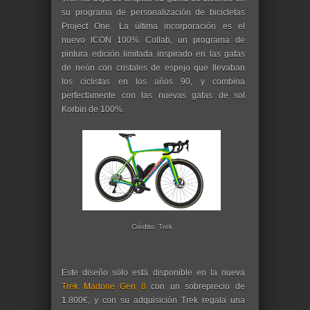
su programa de personalización de bicicletas
Project One. La última incorporación es el
nuevo ICON 100% Collab, un programa de
pintura edición limitada inspirado en las gafas
de neón con cristales de espejo que llevaban
los ciclistas en los años 90, y combina
perfectamente con las nuevas gafas de sol
Korbin de 100%.
Crédito: Trek
Este diseño sólo está disponible en la nueva
Trek Madone Gen 8
con un sobreprecio de
1.800€, y con su adquisición Trek regala una