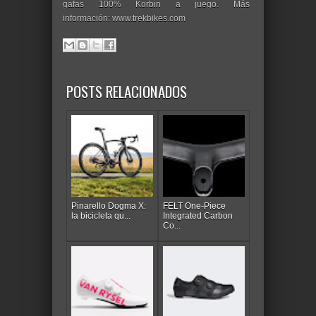
gafas 100% Korbin a juego. Más
información: www.trekbikes.com
POSTS RELACIONADOS
Pinarello Dogma X:
FELT One-Piece
la bicicleta qu...
Integrated Carbon
Co...