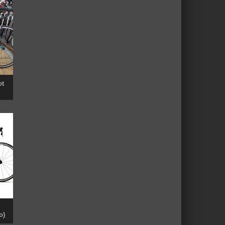
et
o)