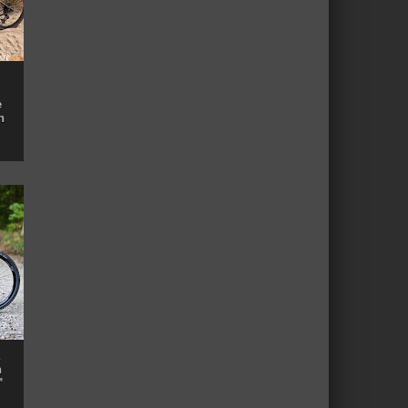
e
n
n
™