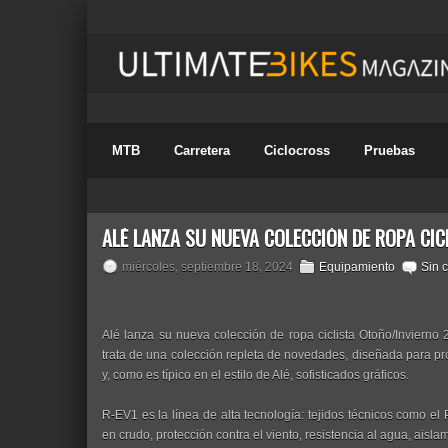
MTB
Carretera
Ciclocross
Pruebas
ALÉ LANZA SU NUEVA COLECCIÓN DE ROPA CI
miércoles, septiembre 18, 2024
Equipamiento
Sin 
Alé lanza su nueva colección de ropa ciclista Otoño/Inviern
trata de una colección repleta de novedades, diseñada para pro
y, como es típico en el estilo de Alé, sofisticados gráficos.
R-EV1 es la línea de alta tecnología: tejidos técnicos como e
en crudo, protección contra el viento, resistencia al agua, aislam