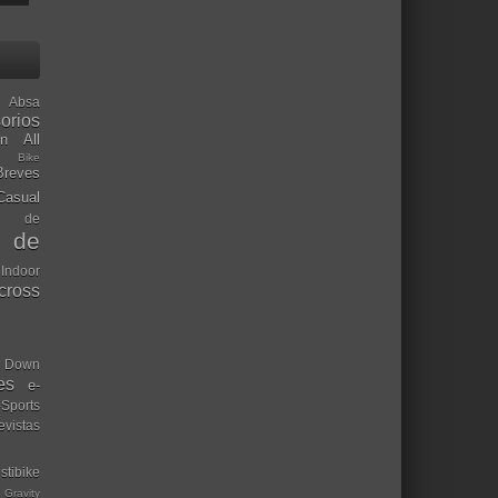
Absa
orios
ón
All
l Bike
Breves
Casual
mo de
o de
 Indoor
ocross
Down
es
e-
-Sports
evistas
stibike
Gravity