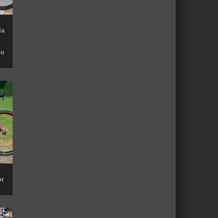
la
do
or