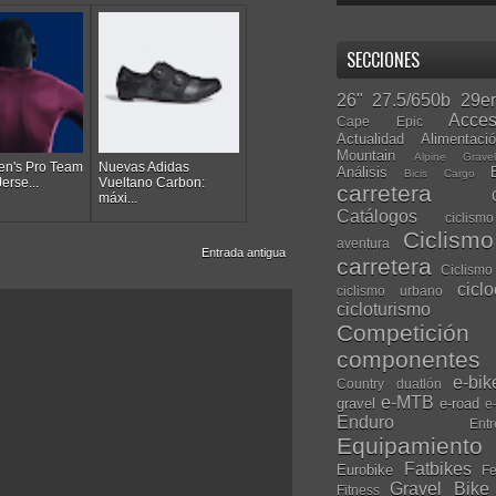
SECCIONES
26"
27.5/650b
29er
Acces
Cape Epic
Actualidad
Alimentaci
Mountain
Alpine Grave
n's Pro Team
Nuevas Adidas
Análisis
Bicis Cargo
erse...
Vueltano Carbon:
carretera
máxi...
Catálogos
ciclis
Ciclism
aventura
Entrada antigua
carretera
Ciclismo
cicl
ciclismo urbano
cicloturismo
Competición
componentes
e-bik
Country
duatlón
e-MTB
gravel
e-road
e
Enduro
Entr
Equipamiento
Fatbikes
Eurobike
Fe
Gravel Bike
Fitness