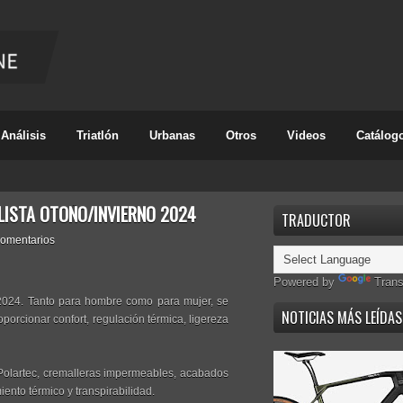
Análisis
Triatlón
Urbanas
Otros
Videos
Catálog
CLISTA OTOÑO/INVIERNO 2024
TRADUCTOR
comentarios
Powered by
Trans
o 2024. Tanto para hombre como para mujer, se
NOTICIAS MÁS LEÍDAS
porcionar confort, regulación térmica, ligereza
l Polartec, cremalleras impermeables, acabados
iento térmico y transpirabilidad.