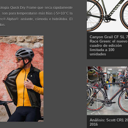
ecnología Quick Dry Frame que seca rápidamente
o son para temperaturas más frías (-5/+10°C la
tec® Alpha®: aislante, cómoda e hidrófoba. El
tos.
Canyon Grail CF SL 7
Race Green: el nuevo
cuadro de edición
limitada a 100
unidades
Análisis: Scott CR1 2
2016