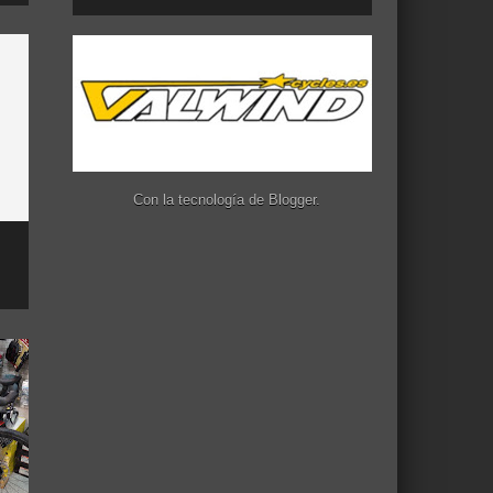
Con la tecnología de
Blogger
.