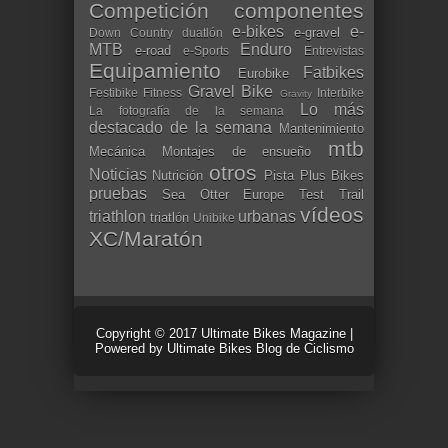
Competición
componentes
e-bikes
e-
e-gravel
Down Country
duatlón
MTB
Enduro
e-road
e-Sports
Entrevistas
Equipamiento
Fatbikes
Eurobike
Gravel Bike
Festibike
Fitness
Interbike
Gravity
Lo más
La fotografía de la semana
destacado de la semana
Mantenimiento
mtb
Mecánica
Montajes de ensueño
otros
Noticias
Nutrición
Pista
Plus Bikes
pruebas
Sea Otter Europe
Test
Trail
vídeos
triathlon
urbanas
triatlón
Unibike
XC/Maratón
Copyright © 2017
Ultimate Bikes Magazine
|
Powered by
Ultimate Bikes Blog de Ciclismo