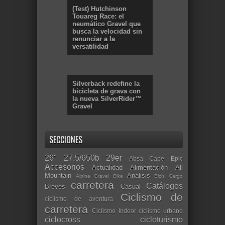
(Test) Hutchinson
Touareg Race: el
neumático Gravel que
busca la velocidad sin
renunciar a la
versatilidad
Silverback redefine la
bicicleta de grava con
la nueva SilverRider™
Gravel
SECCIONES
26"
27.5/650b
29er
Absa Cape Epic
Accesorios
Actualidad
Alimentación
All
Mountain
Análisis
Alpine Gravel Bike
Bicis Cargo
carretera
Catálogos
Breves
Casual
Ciclismo de
ciclismo de aventura
carretera
Ciclismo Indoor
ciclismo urbano
ciclocross
cicloturismo