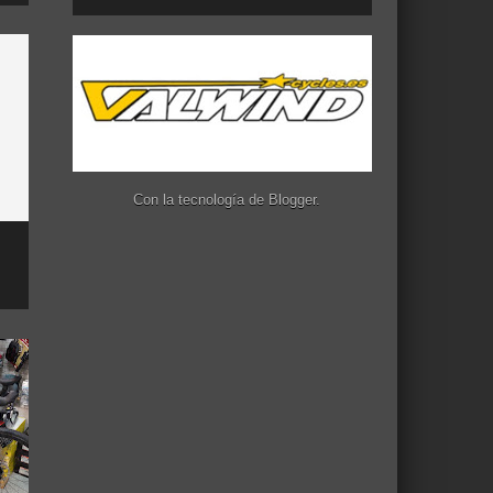
Con la tecnología de
Blogger
.