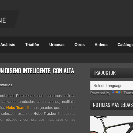
Análisis
Triatlón
Urbanas
Otros
Videos
Catálog
N DISEÑO INTELIGENTE, CON ALTA
TRADUCTOR
ntarios
Powered by
Trans
cicletas. Pero desde hace unos años, la firma
 lanzando productos como cascos, maillots,
NOTICIAS MÁS LEÍDAS
 los
Hebo Team II
, unos guantes que pudimos
 colección están los
Hebo Tracker II
. nuestros
ien ideado y con grandes materiales en su