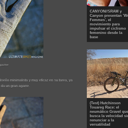
CANYON//SRAM y
Canyon presentan 'W
Femmes', el
movimiento para
impulsar el ciclismo
femenino desde la
base
agazine
diseño minimalista y muy eficaz en su tarea, ya
 da un gran agarre.
(Test) Hutchinson
Touareg Race: el
neumático Gravel qu
busca la velocidad si
renunciar a la
versatilidad