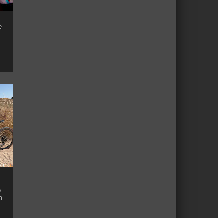
e
e
n