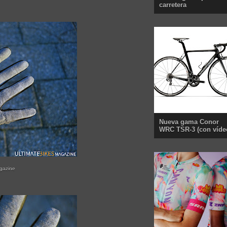
carretera
Nueva gama Conor
WRC TSR-3 (con víde
agazine