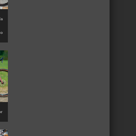
la
do
or