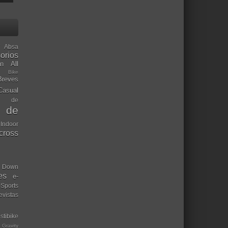
Absa
orios
ón
All
l Bike
Breves
Casual
mo de
o de
 Indoor
ocross
Down
es
e-
-Sports
evistas
stibike
Gravity