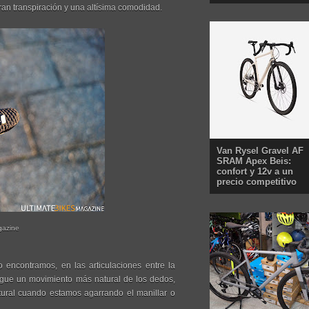
 gran transpiración y una altísima comodidad.
Van Rysel Gravel AF
SRAM Apex Beis:
confort y 12v a un
precio competitivo
gazine
 encontramos, en las articulaciones entre la
sigue un movimiento más natural de los dedos,
ural cuando estamos agarrando el manillar o