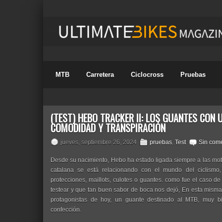
MTB
Carretera
Ciclocross
Pruebas
(TEST) HEBO TRACKER II: LOS GUANTES CON U
COMODIDAD Y TRANSPIRACIÓN
jueves, septiembre 26, 2024
pruebas
,
Test
Sin come
Desde su nacimiento, Hebo ha estado ligada siempre a las moto
catalana se está relacionando con el mundo del ciclismo,
protecciones, maillots, culotes o guantes. como fue el caso de
testear y que tan buen sabor de boca nos dejó, En esta misma
protagonistas de hoy, un guante destinado al MTB, muy b
confección.