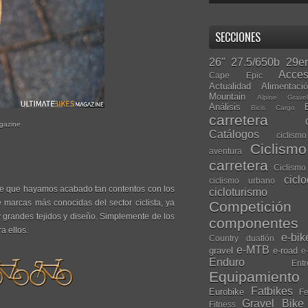
SECCIONES
26"
27.5/650b
29er
Acces
Cape Epic
Actualidad
Alimentaci
Mountain
Alpine Grave
Análisis
Bicis Cargo
carretera
agazine
Catálogos
ciclis
Ciclism
aventura
carretera
Ciclismo
cicl
ciclismo urbano
nde que hayamos acabado tan contentos con los
cicloturismo
 marcas más conocidas del sector ciclista, ya
Competición
y grandes tejidos y diseño. Simplemente de los
componentes
a ellos.
e-bik
Country
duatlón
e-MTB
gravel
e-road
e
Enduro
Entr
Equipamiento
Fatbikes
Eurobike
Fe
Gravel Bike
Fitness