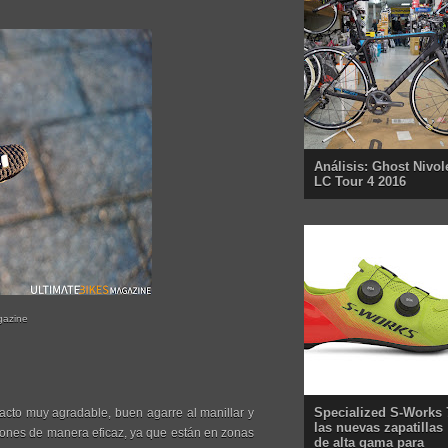
Análisis: Ghost Nivol
LC Tour 4 2016
gazine
Specialized S-Works 
tacto muy agradable, buen agarre al manillar y
las nuevas zapatillas
iones de manera eficaz, ya que están en zonas
de alta gama para