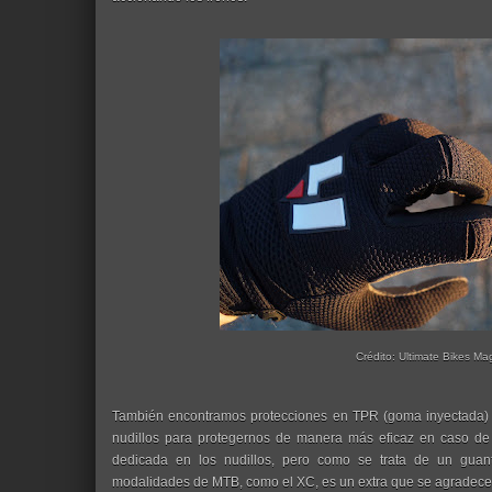
Crédito: Ultimate Bikes Ma
También encontramos protecciones en TPR (goma inyectada) e
nudillos para protegernos de manera más eficaz en caso de 
dedicada en los nudillos, pero como se trata de un guante
modalidades de MTB, como el XC, es un extra que se agradece