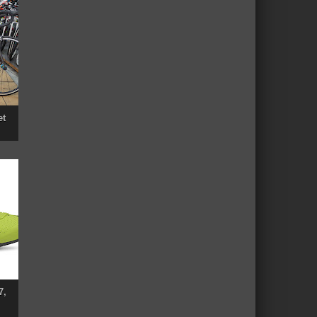
et
7,