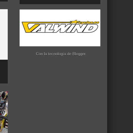
Con la tecnología de
Blogger
.