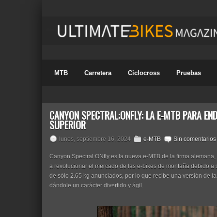
MTB
Carretera
Ciclocross
Pruebas
CANYON SPECTRAL:ONFLY: LA E-MTB PARA EN
SUPERIOR
lunes, septiembre 16, 2024
e-MTB
Sin comentarios
Canyon Spectral:ONfly es la nueva e-MTB de la firma alemana, u
a revolucionar el mercado de las e-bikes de montaña debido a 
de sólo 2.65 kg anunciados, por lo que recibe una versión de la 
dándole un carácter divertido y ágil.