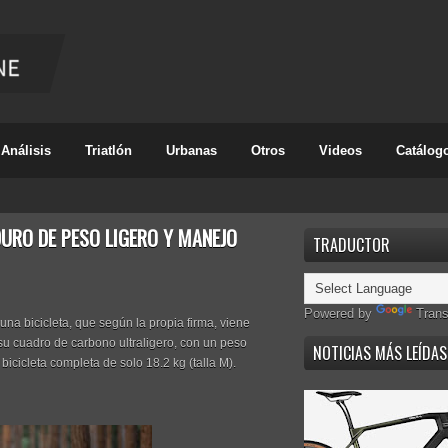
Análisis
Triatlón
Urbanas
Otros
Videos
Catálog
DURO DE PESO LIGERO Y MANEJO
TRADUCTOR
Powered by
Trans
na bicicleta, que según la propia firma, viene
su cuadro de carbono ultraligero, con un peso
NOTICIAS MÁS LEÍDAS
bicicleta completa de solo 18.2 kg (talla M).