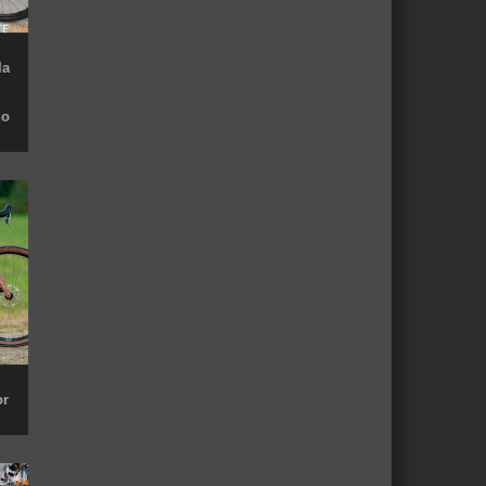
la
do
or