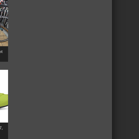
et
7,