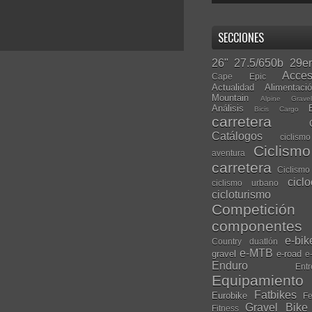
SECCIONES
26"
27.5/650b
29er
Acces
Cape Epic
Actualidad
Alimentaci
Mountain
Alpine Grave
Análisis
Bicis Cargo
carretera
Catálogos
ciclis
Ciclism
aventura
carretera
Ciclismo
cicl
ciclismo urbano
cicloturismo
Competición
componentes
e-bik
Country
duatlón
e-MTB
gravel
e-road
e
Enduro
Entr
Equipamiento
Fatbikes
Eurobike
Fe
Gravel Bike
Fitness