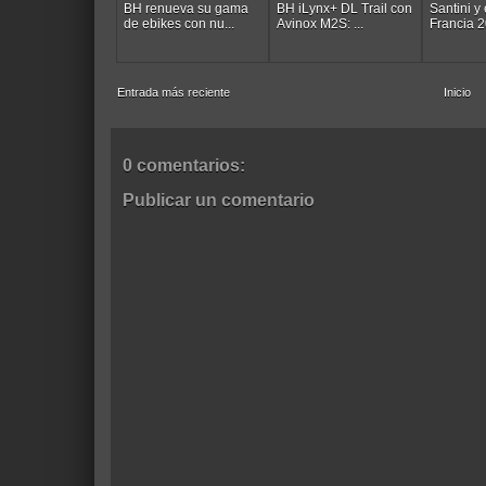
BH renueva su gama
BH iLynx+ DL Trail con
Santini y
de ebikes con nu...
Avinox M2S: ...
Francia 20
Entrada más reciente
Inicio
0 comentarios:
Publicar un comentario