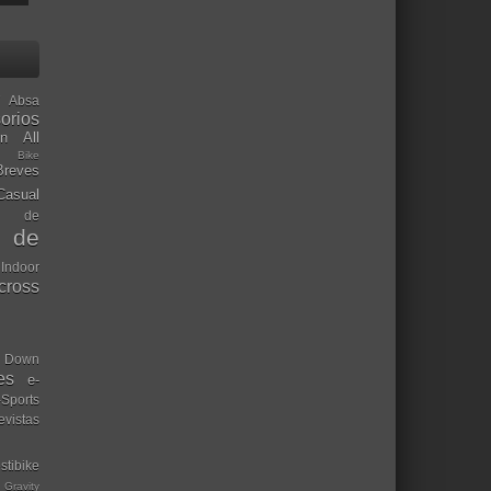
Absa
orios
ón
All
l Bike
Breves
Casual
mo de
o de
 Indoor
ocross
Down
es
e-
-Sports
evistas
stibike
Gravity