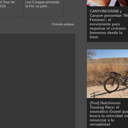
 el Tour de
Lee Cougan presenta
26: ...
la Flö: su prim...
CANYON//SRAM y
Canyon presentan 'W
Femmes', el
movimiento para
Entrada antigua
impulsar el ciclismo
femenino desde la
base
(Test) Hutchinson
Touareg Race: el
neumático Gravel qu
busca la velocidad si
renunciar a la
versatilidad