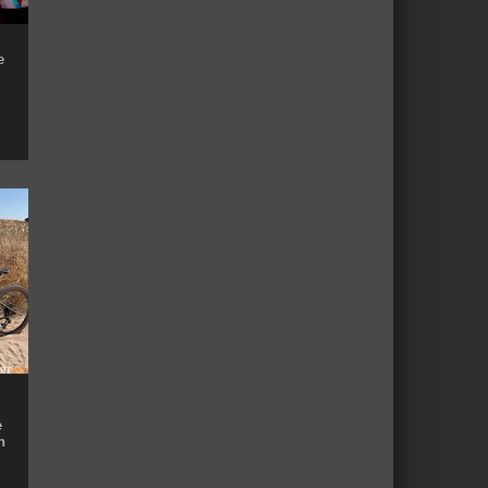
e
e
n