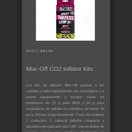
PASO 2: INFLAR
Muc-Off CO2 Inflator Kits
Los kits de inflador Muc-Off ayudan a los
ciclistas a inflar rápidamente sus neumáticos y a
volver rápidamente a montar. Viene en
bombonas de 25 g para MTB y 16 g para
neumáticos de inflado en carretera, de hasta 30
psi y 100 psi respectivamente. Cada kit contiene
2 cartuchos, 1 cabezal inflador compacto y
duradero mecanizado por CNC con un botón de