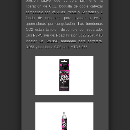
presión suave que controla fácilmente la
liberación de CO2, boquilla de doble cabezal
compatible con válvulas Presta y Schrader y 1
funda de neopreno para ayudar a evitar
quemaduras por congelación. Las bombonas
CO2 están también disponible por separado.
Sus PVPS son de: Road Inflator Kit 27.95€, MTB
Inflator Kit 29.95€, bombona para carretera
3.95€ y bombona CO2 para MTB 5.95€.