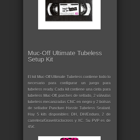
Muc-Off Ultimate Tubeless
Setup Kit
El kit Muc-Off Ultimate Tubeless contiene todo lo
necesario para configurar un juego para
tubeless ready. Cada kit contiene una cinta para
tubeless Muc-Off, parches de sellado, 2 válvulas
tubeless mecanizadas CNC en negro y 2 bolsas
de sellador Puncture Hassle Tubeless Sealant.
Hay 5 kits disponibles: DH, DH/Enduro, 2 de
carretera/Gravel/ciclocross y XC. Su PVP es de
45€.