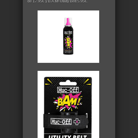
de 17.95€ y B.A.M! Utility Belt 5.95€.