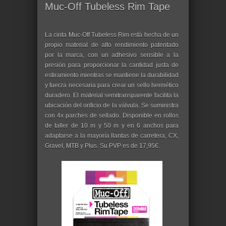
Muc-Off Tubeless Rim Tape
La cinta Muc-Off Tubeless Rim está hecha de un
propio material de alto rendimiento patentado
por la marca, con un adhesivo sensible a la
presión para proporcionar la cantidad justa de
estiramiento mientras se mantiene la durabilidad
y fuerza necesaria para crear un sello hermético
duradero. El material semitransparente facilita la
ubicación del orificio de la válvula. Se suministra
con 4x parches de sellado. Disponible en rollos
de taller de 10 m y 50 m y en 6 anchos para
adaptarse a la mayoría llantas de carretera, CX,
Gravel, MTB y Plus. Su PVP es de 17,95€.