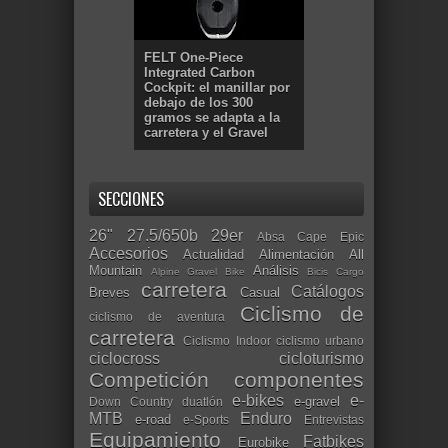
FELT One-Piece
Integrated Carbon
Cockpit: el manillar por
debajo de los 300
gramos se adapta a la
carretera y el Gravel
SECCIONES
26"
27.5/650b
29er
Absa Cape Epic
Accesorios
Actualidad
Alimentación
All
Mountain
Análisis
Alpine Gravel Bike
Bicis Cargo
carretera
Catálogos
Breves
Casual
Ciclismo de
ciclismo de aventura
carretera
Ciclismo Indoor
ciclismo urbano
ciclocross
cicloturismo
Competición
componentes
e-bikes
e-
e-gravel
Down Country
duatlón
MTB
Enduro
e-road
e-Sports
Entrevistas
Equipamiento
Fatbikes
Eurobike