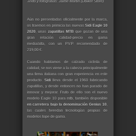
Texto y fotografías: Jaime Martin (Dbiker Store)
Aún no presentadas oficialmente por la marca,
os traemos en primicia las nuevas
Sidi Eagle 10
2020
, unas
zapatillas MTB
que gozan de una
gran relación calidad-precio en gama
media/alta, con un P.V.P. recomendado de
219,00 €.
Cuando hablamos de calzado ciclista de
calidad, se nos viene a la cabeza principalmente
una firma italiana con gran experiencia en este
producto.
Sidi
lleva desde el 1960 fabricando
zapatillas, y desde entonces no han parado de
innovar y mejorar. Fruto de ello son el nuevo
modelo Eagle 10 para mtb, también disponible
en carretera bajo la denominación Genius 10
,
las cuales heredan tecnologías propias de
modelos tope de gama.