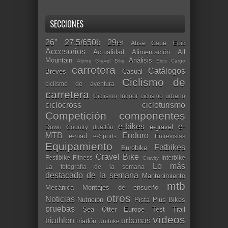
SECCIONES
26"
27.5/650b
29er
Absa Cape Epic
Accesorios
Actualidad
Alimentación
All
Mountain
Análisis
Alpine Gravel Bike
Bicis Cargo
carretera
Catálogos
Breves
Casual
Ciclismo de
ciclismo de aventura
carretera
Ciclismo Indoor
ciclismo urbano
ciclocross
cicloturismo
Competición
componentes
e-bikes
e-
e-gravel
Down Country
duatlón
MTB
Enduro
e-road
e-Sports
Entrevistas
Equipamiento
Fatbikes
Eurobike
Gravel Bike
Festibike
Fitness
Interbike
Gravity
Lo más
La fotografía de la semana
destacado de la semana
Mantenimiento
mtb
Mecánica
Montajes de ensueño
otros
Noticias
Nutrición
Pista
Plus Bikes
pruebas
Sea Otter Europe
Test
Trail
vídeos
triathlon
urbanas
triatlón
Unibike