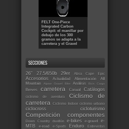
FELT One-Piece
Integrated Carbon
Cockpit: el manillar por
debajo de los 300
gramos se adapta a la
carretera y el Gravel
SECCIONES
26"
27.5/650b
29er
Absa Cape Epic
Accesorios
Actualidad
Alimentación
All
Mountain
Análisis
Alpine Gravel Bike
Bicis Cargo
carretera
Catálogos
Breves
Casual
Ciclismo de
ciclismo de aventura
carretera
Ciclismo Indoor
ciclismo urbano
ciclocross
cicloturismo
Competición
componentes
e-bikes
e-
e-gravel
Down Country
duatlón
MTB
Enduro
e-road
e-Sports
Entrevistas