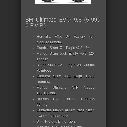
BH Ultimate EVO 9.8 (6.999
€ P.V.P.)
Horquilla FOX Sc Factory con
bloqueo remoto.
Cambio Sram XX1 Eagle AXS 12v.
Mando Sram XX1 Eagle AXS 12v
Trigger.
Bielas Sram XX1 Eagle 34 Dientes
Rainbow.
Cassette Sram XX1 Eagle 10-50
Rainbow.
Frenos Shimano XTR M9100
180/160mm.
Ruedas EVO Carbon Tubeless
25mm.
Cubiertas Maxxis Ardent Race / Ikon
EXO 3C MaxxSpeed.
Sillín Prologo Dimension.