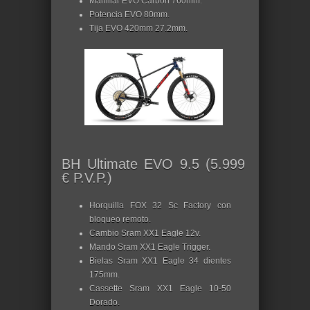
Manillar EVO Carbon 760mm.
Potencia EVO 80mm.
Tija EVO 420mm 27.2mm.
BH Ultimate EVO 9.5 (5.999
€ P.V.P.)
Horquilla FOX 32 Sc Factory con
bloqueo remoto.
Cambio Sram XX1 Eagle 12v.
Mando Sram XX1 Eagle Trigger.
Bielas Sram XX1 Eagle 34 dientes
175mm.
Cassette Sram XX1 Eagle 10-50
Dorado.