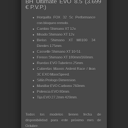
BH Ultimate EVO 8.5 (3.699
€ P.V.P.)
Horquilla FOX 32 Sc Performance
con bloqueo remoto.
Cambio Shimano XT 12v.
Mnado Shimano XT 12v.
Bielas Shimano XT M8100 34
Dientes 175mm.
Cassette Shimano XT 10-51.
Frenos Shimano XT 180mm/160mm.
Ruedas EVO Tubeless 25mm.
Cubiertas Maxxis Ardent Race / Ikon
3C EXO MaxxSpeed.
Sillín Prologo Dimension.
Manillar EVO Carbono 760mm.
Potencia EVO 80mm.
Tija EVO 27.2mm 420mm.
Todos los modelos tienen fecha de
disponibilidad para este próximo mes de
Octubre.