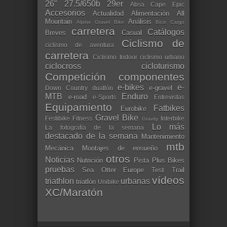
26"
27.5/650b
29er
Absa Cape Epic
Accesorios
Actualidad
Alimentación
All
Mountain
Análisis
Alpine Gravel Bike
Bicis Cargo
carretera
Catálogos
Breves
Casual
Ciclismo de
ciclismo de aventura
carretera
Ciclismo Indoor
ciclismo urbano
ciclocross
cicloturismo
Competición
componentes
e-bikes
e-
e-gravel
Down Country
duatlón
MTB
Enduro
e-road
e-Sports
Entrevistas
Equipamiento
Fatbikes
Eurobike
Gravel Bike
Festibike
Fitness
Interbike
Gravity
Lo más
La fotografía de la semana
destacado de la semana
Mantenimiento
mtb
Mecánica
Montajes de ensueño
otros
Noticias
Nutrición
Pista
Plus Bikes
pruebas
Sea Otter Europe
Test
Trail
vídeos
triathlon
urbanas
triatlón
Unibike
XC/Maratón