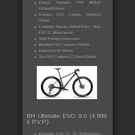
Frenos Shimano XTR M9100
180mm/160mm.
Ruedas EVO Carbon Tubeless
25mm.
Cubiertas Maxxis Ardent Race / Ikon
EXO 3C MaxxSpeed.
Sillín Prologo Dimension.
Manillar EVO Carbono 760mm.
Potencia EVO 80mm.
Tija EVO Carbono 27,2mm 420mm.
BH Ultimate EVO 9.0 (4.999
€ P.V.P.)
Horquilla FOX 32 SC Performance