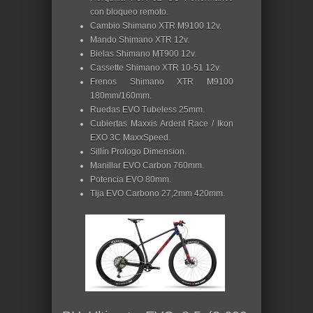
con bloqueo remoto.
Cambio Shimano XTR M9100 12v.
Mando Shimano XTR 12v.
Bielas Shimano MT900 12v.
Cassette Shimano XTR 10-51 12v.
Frenos Shimano XTR M9100
180mm/160mm.
Ruedas EVO Tubeless 25mm.
Cubiertas Maxxis Ardent Race / Ikon
EXO 3C MaxxSpeed.
Sillín Prologo Dimension.
Manillar EVO Carbon 760mm.
Potencia EVO 80mm.
Tija EVO Carbono 27,2mm 420mm.