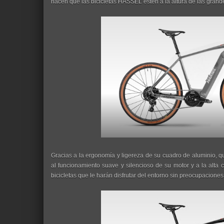
hacen que las bicicletas HASSEL estén a la altura de las grand
Gracias a la ergonomía y ligereza de su cuadro de aluminio, 
al funcionamiento suave y silencioso de su motor y a la alta 
bicicletas que le harán disfrutar del entorno sin preocupaciones