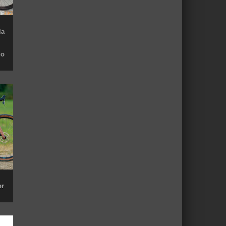
la
do
or