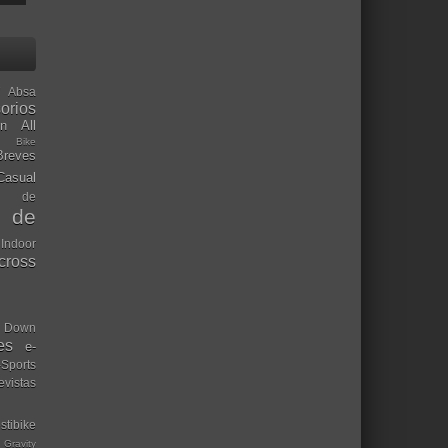
Absa
orios
ón
All
l Bike
Breves
Casual
mo de
o de
 Indoor
ocross
Down
es
e-
-Sports
evistas
stibike
Gravity