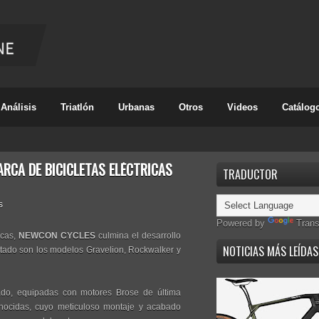
Análisis
Triatlón
Urbanas
Otros
Videos
Catálog
RCA DE BICICLETAS ELÉCTRICAS
TRADUCTOR
s
Powered by
Trans
icas,
NEWCON CYCLES
culmina el desarrollo
NOTICIAS MÁS LEÍDAS
ltado son los modelos Gravelion, Rockwalker y
ado, equipadas con motores Brose de última
nocidas, cuyo meticuloso montaje y acabado