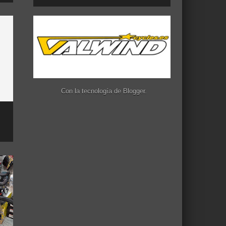
Con la tecnología de
Blogger
.