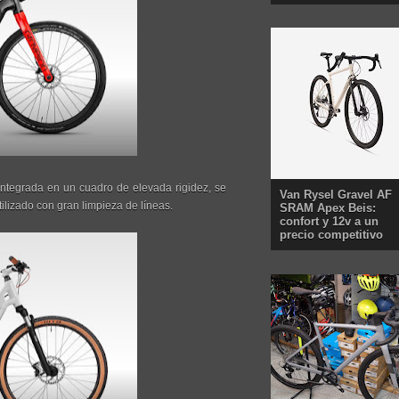
ntegrada en un cuadro de elevada rigidez, se
Van Rysel Gravel AF
lizado con gran limpieza de líneas.
SRAM Apex Beis:
confort y 12v a un
precio competitivo