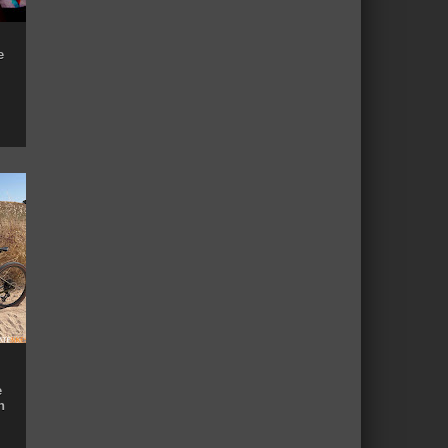
e
e
n