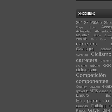
SECCIONES
26"
27.5/650b
29er
Acces
Cape Epic
Actualidad
Alimentaci
Mountain
Alpine Grave
Análisis
Bicis Cargo
carretera
Catálogos
ciclis
Ciclism
aventura
carretera
Ciclismo
cicl
ciclismo urbano
cicloturismo
Competición
componentes
e-bik
Country
duatlón
e-MTB
gravel
e-road
e
Enduro
Entr
Equipamiento
Fatbikes
Eurobike
Fe
Gravel Bike
Fitness