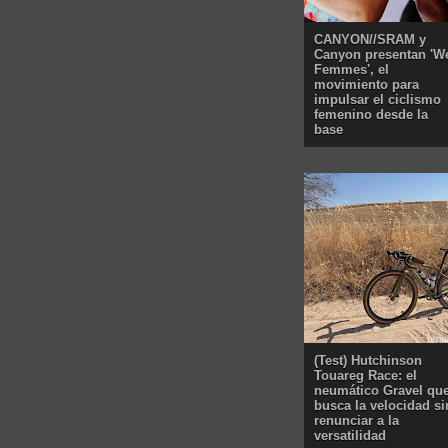
CANYON//SRAM y
Canyon presentan 'W
Femmes', el
movimiento para
impulsar el ciclismo
femenino desde la
base
(Test) Hutchinson
Touareg Race: el
neumático Gravel qu
busca la velocidad si
renunciar a la
versatilidad