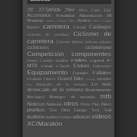
26"
27.5/650b
29er
Absa Cape Epic
Accesorios
Actualidad
Alimentación
All
Mountain
Análisis
Alpine Gravel Bike
Bicis Cargo
carretera
Catálogos
Breves
Casual
Ciclismo de
ciclismo de aventura
carretera
Ciclismo Indoor
ciclismo urbano
ciclocross
cicloturismo
Competición
componentes
e-bikes
e-
e-gravel
Down Country
duatlón
MTB
Enduro
e-road
e-Sports
Entrevistas
Equipamiento
Fatbikes
Eurobike
Gravel Bike
Festibike
Fitness
Interbike
Gravity
Lo más
La fotografía de la semana
destacado de la semana
Mantenimiento
mtb
Mecánica
Montajes de ensueño
otros
Noticias
Nutrición
Pista
Plus Bikes
pruebas
Sea Otter Europe
Test
Trail
vídeos
triathlon
urbanas
triatlón
Unibike
XC/Maratón