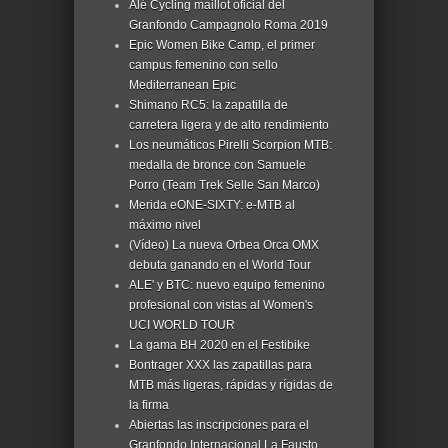
Alé Cycling maillot oficial del
Granfondo Campagnolo Roma 2019
Epic Women Bike Camp, el primer
campus femenino con sello
Mediterranean Epic
Shimano RC5: la zapatilla de
carretera ligera y de alto rendimiento
Los neumáticos Pirelli Scorpion MTB:
medalla de bronce con Samuele
Porro (Team Trek Selle San Marco)
Merida eONE-SIXTY: e-MTB al
máximo nivel
(Vídeo) La nueva Orbea Orca OMX
debuta ganando en el World Tour
ALE' y BTC: nuevo equipo femenino
profesional con vistas al Women's
UCI WORLD TOUR
La gama BH 2020 en el Festibike
Bontrager XXX las zapatillas para
MTB más ligeras, rápidas y rígidas de
la firma
Abiertas las inscripciones para el
Granfondo Internacional La Fausto