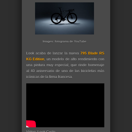
Imagen: fotograma de YouTube
Look acaba de lanzar la nueva
795 Blade RS
KG Edition
, un modelo de alto rendimiento con
una pintura muy especial, que rinde homenaje
al 40 aniversario de uno de las bicicletas más
icónicas de la firma francesa.