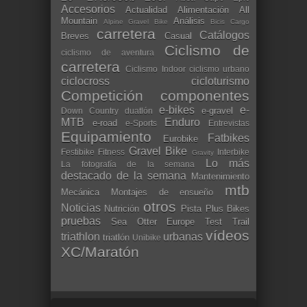
Accesorios
Actualidad
Alimentación
All
Mountain
Análisis
Alpine Gravel Bike
Bicis Cargo
carretera
Catálogos
Breves
Casual
Ciclismo de
ciclismo de aventura
carretera
Ciclismo Indoor
ciclismo urbano
ciclocross
cicloturismo
Competición
componentes
e-bikes
e-
e-gravel
Down Country
duatlón
MTB
Enduro
e-road
e-Sports
Entrevistas
Equipamiento
Fatbikes
Eurobike
Gravel Bike
Festibike
Fitness
Interbike
Gravity
Lo más
La fotografía de la semana
destacado de la semana
Mantenimiento
mtb
Mecánica
Montajes de ensueño
otros
Noticias
Nutrición
Pista
Plus Bikes
pruebas
Sea Otter Europe
Test
Trail
vídeos
triathlon
urbanas
triatlón
Unibike
XC/Maratón