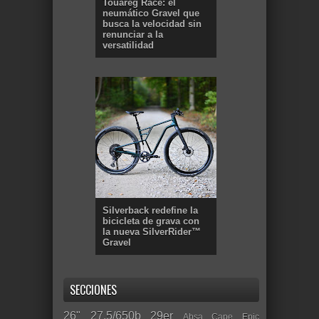
Touareg Race: el
neumático Gravel que
busca la velocidad sin
renunciar a la
versatilidad
Silverback redefine la
bicicleta de grava con
la nueva SilverRider™
Gravel
SECCIONES
26"
27.5/650b
29er
Absa Cape Epic