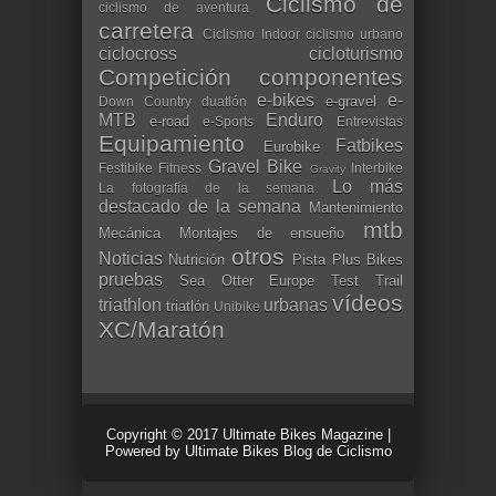
Ciclismo de
ciclismo de aventura
carretera
Ciclismo Indoor
ciclismo urbano
ciclocross
cicloturismo
Competición
componentes
e-bikes
e-
e-gravel
Down Country
duatlón
MTB
Enduro
e-road
e-Sports
Entrevistas
Equipamiento
Fatbikes
Eurobike
Gravel Bike
Festibike
Fitness
Interbike
Gravity
Lo más
La fotografía de la semana
destacado de la semana
Mantenimiento
mtb
Mecánica
Montajes de ensueño
otros
Noticias
Nutrición
Pista
Plus Bikes
pruebas
Sea Otter Europe
Test
Trail
vídeos
triathlon
urbanas
triatlón
Unibike
XC/Maratón
Copyright © 2017
Ultimate Bikes Magazine
|
Powered by
Ultimate Bikes Blog de Ciclismo