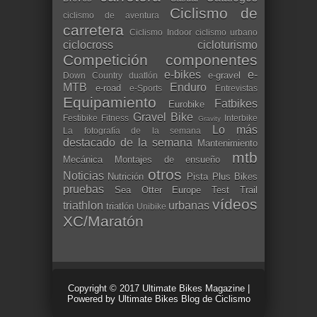
Ciclismo de
ciclismo de aventura
carretera
Ciclismo Indoor
ciclismo urbano
ciclocross
cicloturismo
Competición
componentes
e-bikes
e-
e-gravel
Down Country
duatlón
MTB
Enduro
e-road
e-Sports
Entrevistas
Equipamiento
Fatbikes
Eurobike
Gravel Bike
Festibike
Fitness
Interbike
Gravity
Lo más
La fotografía de la semana
destacado de la semana
Mantenimiento
mtb
Mecánica
Montajes de ensueño
otros
Noticias
Nutrición
Pista
Plus Bikes
pruebas
Sea Otter Europe
Test
Trail
vídeos
triathlon
urbanas
triatlón
Unibike
XC/Maratón
Copyright © 2017
Ultimate Bikes Magazine
|
Powered by
Ultimate Bikes Blog de Ciclismo