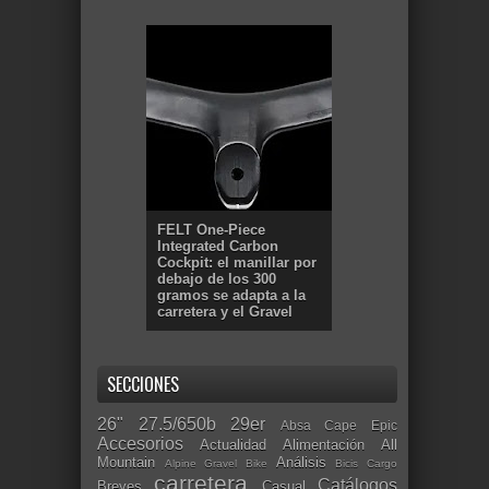
FELT One-Piece
Integrated Carbon
Cockpit: el manillar por
debajo de los 300
gramos se adapta a la
carretera y el Gravel
SECCIONES
26"
27.5/650b
29er
Absa Cape Epic
Accesorios
Actualidad
Alimentación
All
Mountain
Análisis
Alpine Gravel Bike
Bicis Cargo
carretera
Catálogos
Breves
Casual