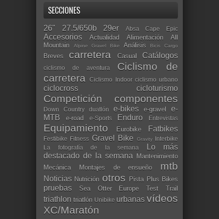
SECCIONES
26"
27.5/650b
29er
Absa Cape Epic
Accesorios
Actualidad
Alimentación
All
Mountain
Análisis
Alpine Gravel Bike
Bicis Cargo
carretera
Catálogos
Breves
Casual
Ciclismo de
ciclismo de aventura
carretera
Ciclismo Indoor
ciclismo urbano
ciclocross
cicloturismo
Competición
componentes
e-bikes
e-
e-gravel
Down Country
duatlón
MTB
Enduro
e-road
e-Sports
Entrevistas
Equipamiento
Fatbikes
Eurobike
Gravel Bike
Festibike
Fitness
Interbike
Gravity
Lo más
La fotografía de la semana
destacado de la semana
Mantenimiento
mtb
Mecánica
Montajes de ensueño
otros
Noticias
Nutrición
Pista
Plus Bikes
pruebas
Sea Otter Europe
Test
Trail
vídeos
triathlon
urbanas
triatlón
Unibike
XC/Maratón