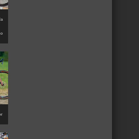
la
do
or