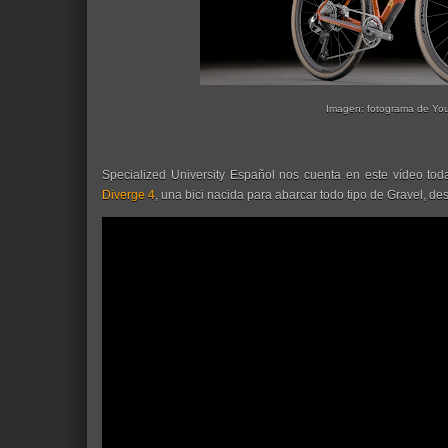
Imagen: fotograma de Yo
Specialized University Español nos cuenta en este vídeo toda
Diverge 4
, una bici nacida para abarcar todo tipo de Gravel, de