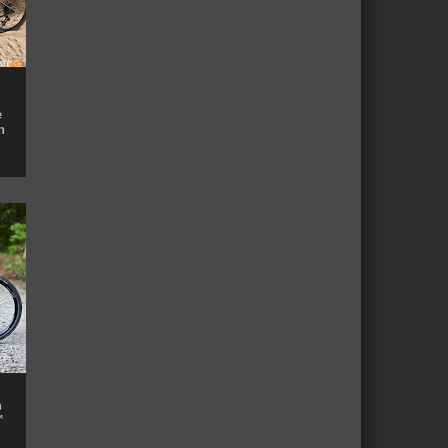
e
n
n
™