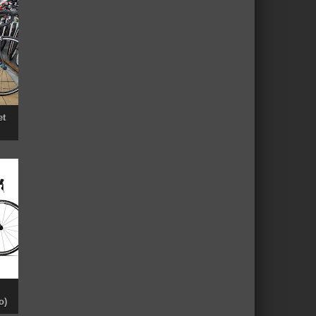
et
o)