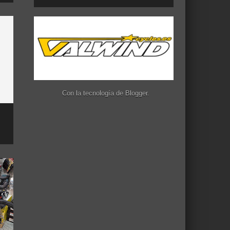
Con la tecnología de
Blogger
.