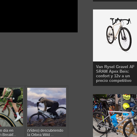
Van Rysel Gravel AF
SRAM Apex Beis:
confort y 12v a un
precio competitivo
n día en
(Vídeo) descubriendo
n Breakf...
la Orbea Wild ...