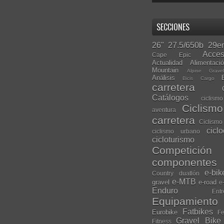
SECCIONES
26"
27.5/650b
29er
Acces
Cape Epic
Actualidad
Alimentaci
Mountain
Alpine Grave
Análisis
Bicis Cargo
carretera
Catálogos
ciclis
Ciclism
aventura
carretera
Ciclismo
cicl
ciclismo urbano
cicloturismo
Competición
componentes
e-bik
Country
duatlón
e-MTB
gravel
e-road
e
Enduro
Entr
Equipamiento
Fatbikes
Eurobike
Fe
Gravel Bike
Fitness