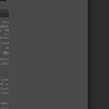
Absa
orios
ón
All
l Bike
Breves
Casual
mo de
o de
 Indoor
ocross
Down
es
e-
-Sports
evistas
stibike
Gravity