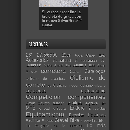
Silverback redefine la
bicicleta de grava con
la nueva SilverRider™
Gravel
SECCIONES
26"
27.5/650b
29er
Absa Cape Epic
Accesorios
Actualidad
Alimentación
All
Mountain
Análisis
Alpine Gravel Bike
Bicis Cargo
carretera
Catálogos
Breves
Casual
Ciclismo de
ciclismo de aventura
carretera
Ciclismo Indoor
ciclismo urbano
ciclocross
cicloturismo
Competición
componentes
e-bikes
e-
e-gravel
Down Country
duatlón
MTB
Enduro
e-road
e-Sports
Entrevistas
Equipamiento
Fatbikes
Eurobike
Gravel Bike
Festibike
Fitness
Interbike
Gravity
Lo más
La fotografía de la semana