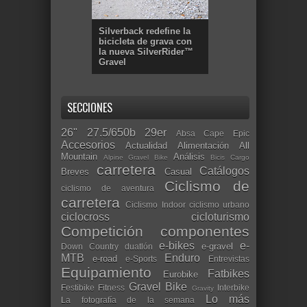
Silverback redefine la
bicicleta de grava con
la nueva SilverRider™
Gravel
SECCIONES
26"
27.5/650b
29er
Absa Cape Epic
Accesorios
Actualidad
Alimentación
All
Mountain
Análisis
Alpine Gravel Bike
Bicis Cargo
carretera
Catálogos
Breves
Casual
Ciclismo de
ciclismo de aventura
carretera
Ciclismo Indoor
ciclismo urbano
ciclocross
cicloturismo
Competición
componentes
e-bikes
e-
e-gravel
Down Country
duatlón
MTB
Enduro
e-road
e-Sports
Entrevistas
Equipamiento
Fatbikes
Eurobike
Gravel Bike
Festibike
Fitness
Interbike
Gravity
Lo más
La fotografía de la semana