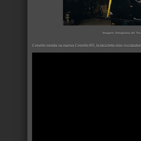
Imagen: fotograma de Yo
Cervélo monta su nueva Cervélo R5, la bicicleta más escaladora