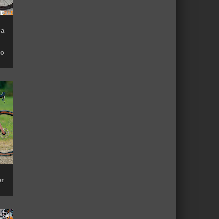
la
do
or