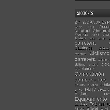
SECCIONES
26"
27.5/650b
29er
Acces
Cape Epic
Actualidad
Alimentaci
Mountain
Alpine Grave
Análisis
Bicis Cargo
carretera
Catálogos
ciclis
Ciclism
aventura
carretera
Ciclismo
cicl
ciclismo urbano
cicloturismo
Competición
componentes
e-bik
Country
duatlón
e-MTB
gravel
e-road
e
Enduro
Entr
Equipamiento
Fatbikes
Eurobike
Fe
Gravel Bike
Fitness