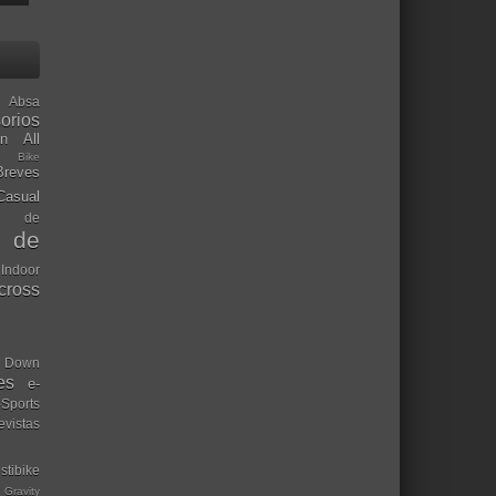
Absa
orios
ón
All
l Bike
Breves
Casual
mo de
o de
 Indoor
ocross
Down
es
e-
-Sports
evistas
stibike
Gravity