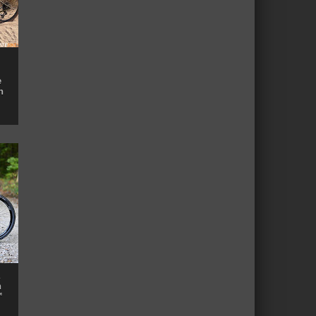
e
n
n
™