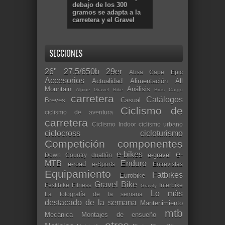
debajo de los 300
gramos se adapta a la
carretera y el Gravel
SECCIONES
26"
27.5/650b
29er
Absa Cape Epic
Accesorios
Actualidad
Alimentación
All
Mountain
Análisis
Alpine Gravel Bike
Bicis Cargo
carretera
Catálogos
Breves
Casual
Ciclismo de
ciclismo de aventura
carretera
Ciclismo Indoor
ciclismo urbano
ciclocross
cicloturismo
Competición
componentes
e-bikes
e-
e-gravel
Down Country
duatlón
MTB
Enduro
e-road
e-Sports
Entrevistas
Equipamiento
Fatbikes
Eurobike
Gravel Bike
Festibike
Fitness
Interbike
Gravity
Lo más
La fotografía de la semana
destacado de la semana
Mantenimiento
mtb
Mecánica
Montajes de ensueño