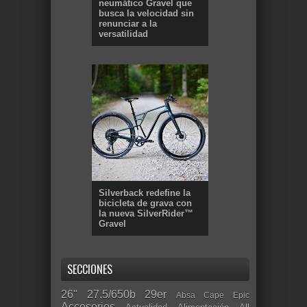
neumático Gravel que
busca la velocidad sin
renunciar a la
versatilidad
Silverback redefine la
bicicleta de grava con
la nueva SilverRider™
Gravel
SECCIONES
26"
27.5/650b
29er
Absa Cape Epic
Accesorios