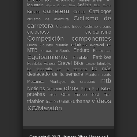
Actualidad
Alimentación
All
Mountain
Análisis
Alpine Gravel Bike
Bicis Cargo
carretera
Catálogos
Breves
Casual
Ciclismo de
ciclismo de aventura
carretera
Ciclismo Indoor
ciclismo urbano
ciclocross
cicloturismo
Competición
componentes
e-bikes
e-
e-gravel
Down Country
duatlón
MTB
Enduro
e-road
e-Sports
Entrevistas
Equipamiento
Fatbikes
Eurobike
Gravel Bike
Festibike
Fitness
Interbike
Gravity
Lo más
La fotografía de la semana
destacado de la semana
Mantenimiento
mtb
Mecánica
Montajes de ensueño
otros
Noticias
Nutrición
Pista
Plus Bikes
pruebas
Sea Otter Europe
Test
Trail
vídeos
triathlon
urbanas
triatlón
Unibike
XC/Maratón