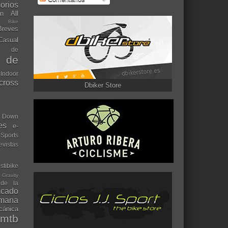
orios
ón
All
l Bike
Breves
Casual
mo de
o de
 Indoor
ocross
Dbiker Store
Down
es
e-
-Sports
evistas
stibike
Gravity
 de la
acado
ana
cánica
mtb