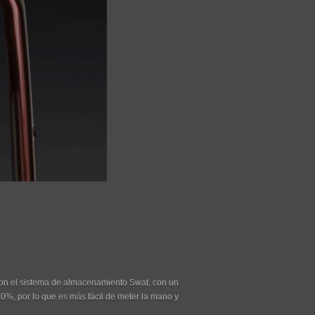
con el sistema de almacenamiento Swat, con un
%, por lo que es más fácil de meter la mano y