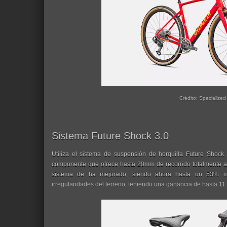
Crédito: Specialized
Sistema Future Shock 3.0
Utiliza el sistema de suspensión de horquilla Future Shock 
componente que ofrece hasta 20mm de recorrido totalmente aj
sistema de ha mejorado, siendo ahora hasta un 53% m
irregularidades del terreno, teniendo una ganancia de hasta 11 