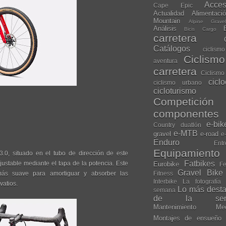
Acces
Cape Epic
Actualidad
Alimentaci
Mountain
Alpine Grave
Análisis
Bicis Cargo
carretera
Catálogos
ciclis
Ciclism
aventura
carretera
Ciclismo
cicl
ciclismo urbano
cicloturismo
Competición
componentes
e-bik
Country
duatlón
e-MTB
gravel
e-road
e
Enduro
Entr
Equipamiento
3.0, situado en el tubo de dirección de este
Fatbikes
ustable mediante el tapa de la potencia. Este
Eurobike
Fe
Gravel Bike
ás suave para amortiguar y absorber las
Fitness
Interbike
La fotografía
vatios.
Lo más dest
semana
de la sem
Mantenimiento
Me
Montajes de ensueño