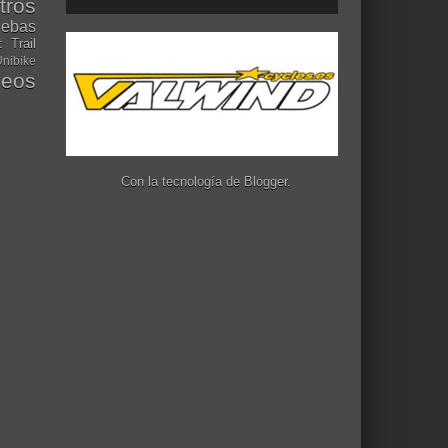
tros
uebas
t
Trail
nibike
deos
Con la tecnología de
Blogger
.