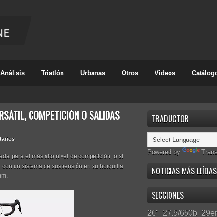
Análisis
Triatlón
Urbanas
Otros
Videos
Catálog
ERSÁTIL, COMPETICIÓN O SALIDAS
TRADUCTOR
tarios
Powered by
Trans
rada para el más alto nivel de competición, o si
il con un sistema de suspensión en su horquilla
NOTICIAS MÁS LEÍDAS
mm.
SECCIONES
26"
27.5/650b
29er