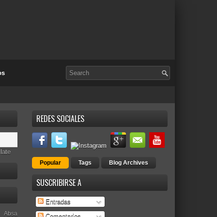
os
REDES SOCIALES
late
Popular
Tags
Blog Archives
SUSCRIBIRSE A
Entradas
Absa
Comentarios