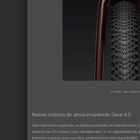
Crédito: Specialized
Nuevo sistema de almacenamiento Swat 4.0
Specialized ha mejorado el almacenamiento en esta bicicleta 
espacio un 5% mayor y una abertura que se ve agrandada un 10
tenemos espacio para nuestras pertenencias más importantes.