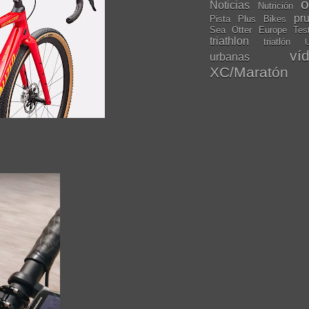
o
Noticias
Nutrición
pr
Pista
Plus Bikes
Sea Otter Europe
Tes
triathlon
triatlón
U
ví
urbanas
XC/Maratón