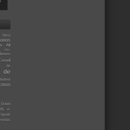
a
Absa
orios
ón
All
l Bike
Breves
Casual
mo de
o de
 Indoor
ocross
Down
es
e-
-Sports
evistas