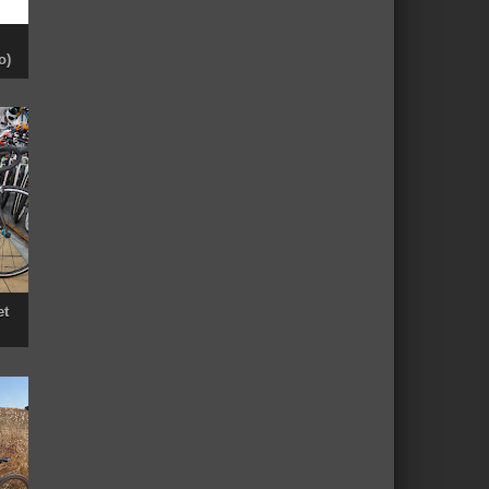
o)
et