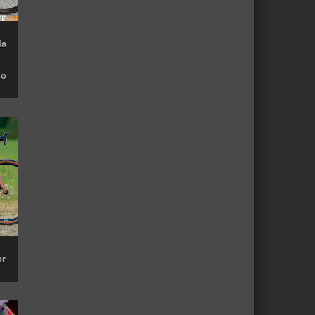
la
do
or