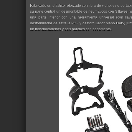
Fabricado en plástico reforzado con fibra de vidrio, este port
su parte central un desmontable de neumáticos con 3 llaves 
una parte inferior con una herramienta universal (con lla
destornillador de estrella PH2 y destornillador plano Flat5) ju
un tronchacadenas y seis parches con pegamento.