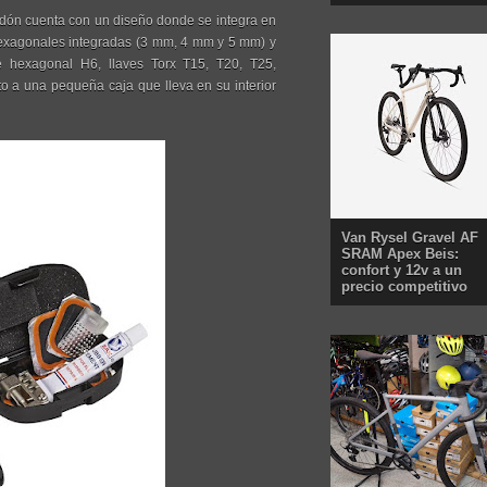
abidón cuenta con un diseño donde se integra en
hexagonales integradas (3 mm, 4 mm y 5 mm) y
ve hexagonal H6, llaves Torx T15, T20, T25,
nto a una pequeña caja que lleva en su interior
Van Rysel Gravel AF
SRAM Apex Beis:
confort y 12v a un
precio competitivo