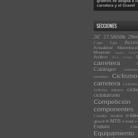
gramos se adapta a l
carretera y el Gravel
SECCIONES
26"
27.5/650b
29er
Acces
Cape Epic
Actualidad
Alimentaci
Mountain
Alpine Grave
Análisis
Bicis Cargo
carretera
Catálogos
ciclis
Ciclism
aventura
carretera
Ciclismo
cicl
ciclismo urbano
cicloturismo
Competición
componentes
e-bik
Country
duatlón
e-MTB
gravel
e-road
e
Enduro
Entr
Equipamiento