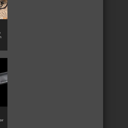
e
n
or