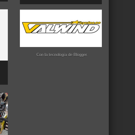
Con la tecnología de
Blogger
.