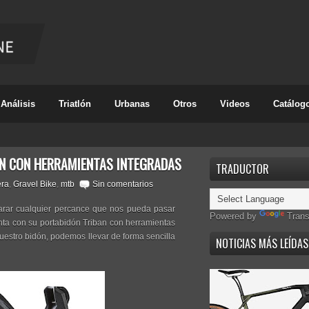
Análisis
Triatlón
Urbanas
Otros
Videos
Catálog
N CON HERRAMIENTAS INTEGRADAS
TRADUCTOR
era
,
Gravel Bike
,
mtb
Sin comentarios
parar cualquier percance que nos pueda pasar
Powered by
Trans
enta con su portabidón Triban con herramientas
uestro bidón, podemos llevar de forma sencilla
NOTICIAS MÁS LEÍDAS