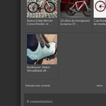
Nueva Eddy Merckx
10 años de Aerogravel:
Cap Nord:
Corsa Pévèle: el ...
la nueva 3T ...
de monta
Northwave Striker:
Versatilidad off...
Entrada más reciente
Inicio
0 comentarios: