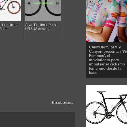
 la bicicleta
Arya, Proxima, Pura:
ña m...
URSUS desvela ...
CANYON//SRAM y
Canyon presentan 'W
Femmes', el
movimiento para
impulsar el ciclismo
femenino desde la
base
Entrada antigua