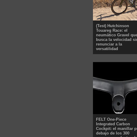
(Test) Hutchinson
Touareg Race: el
neumático Gravel qu
busca la velocidad si
renunciar a la
versatilidad
FELT One-Piece
Integrated Carbon
Cockpit: el manillar p
debajo de los 300