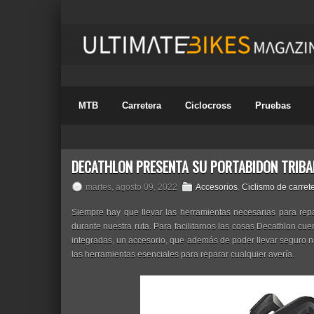
MTB
Carretera
Ciclocross
Pruebas
DECATHLON PRESENTA SU PORTABIDÓN TRIBA
martes, agosto 09, 2022
Accesorios
,
Ciclismo de carret
Siempre hay que llevar las herramientas necesarias para re
durante nuestra ruta. Para facilitarnos las cosas Decathlon cu
integradas, un accesorio, que además de poder llevar seguro n
las herramientas esenciales para reparar cualquier avería.