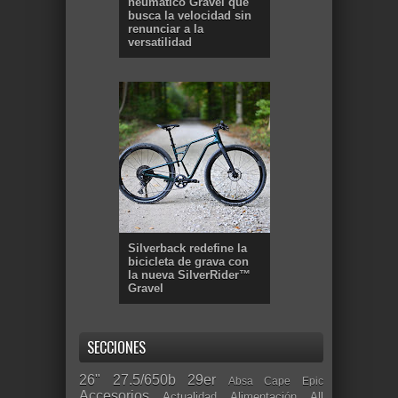
neumático Gravel que
busca la velocidad sin
renunciar a la
versatilidad
Silverback redefine la
bicicleta de grava con
la nueva SilverRider™
Gravel
SECCIONES
26"
27.5/650b
29er
Absa Cape Epic
Accesorios
Actualidad
Alimentación
All