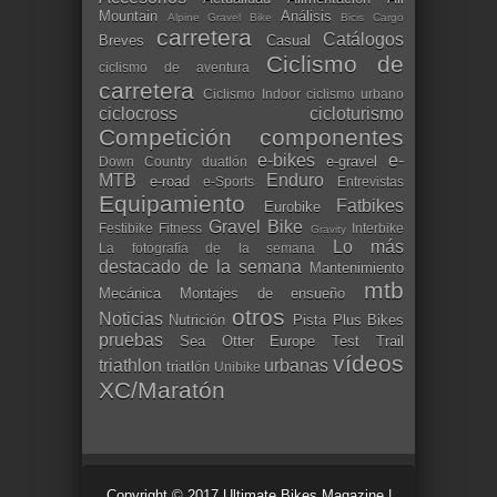
Mountain
Análisis
Alpine Gravel Bike
Bicis Cargo
carretera
Catálogos
Breves
Casual
Ciclismo de
ciclismo de aventura
carretera
Ciclismo Indoor
ciclismo urbano
ciclocross
cicloturismo
Competición
componentes
e-bikes
e-
e-gravel
Down Country
duatlón
MTB
Enduro
e-road
e-Sports
Entrevistas
Equipamiento
Fatbikes
Eurobike
Gravel Bike
Festibike
Fitness
Interbike
Gravity
Lo más
La fotografía de la semana
destacado de la semana
Mantenimiento
mtb
Mecánica
Montajes de ensueño
otros
Noticias
Nutrición
Pista
Plus Bikes
pruebas
Sea Otter Europe
Test
Trail
vídeos
triathlon
urbanas
triatlón
Unibike
XC/Maratón
Copyright © 2017
Ultimate Bikes Magazine
|