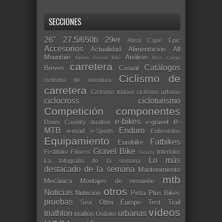
SECCIONES
26"
27.5/650b
29er
Absa Cape Epic
Accesorios
Actualidad
Alimentación
All
Mountain
Análisis
Alpine Gravel Bike
Bicis Cargo
carretera
Catálogos
Breves
Casual
Ciclismo de
ciclismo de aventura
carretera
Ciclismo Indoor
ciclismo urbano
ciclocross
cicloturismo
Competición
componentes
e-bikes
e-
e-gravel
Down Country
duatlón
MTB
Enduro
e-road
e-Sports
Entrevistas
Equipamiento
Fatbikes
Eurobike
Gravel Bike
Festibike
Fitness
Interbike
Gravity
Lo más
La fotografía de la semana
destacado de la semana
Mantenimiento
mtb
Mecánica
Montajes de ensueño
otros
Noticias
Nutrición
Pista
Plus Bikes
pruebas
Sea Otter Europe
Test
Trail
vídeos
triathlon
urbanas
triatlón
Unibike