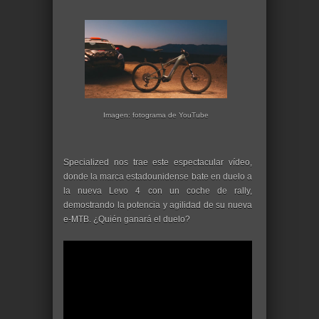
Imagen: fotograma de YouTube
Specialized nos trae este espectacular vídeo,
donde la marca estadounidense bate en duelo a
la nueva Levo 4 con un coche de rally,
demostrando la potencia y agilidad de su nueva
e-MTB. ¿Quién ganará el duelo?