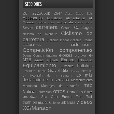
SECCIONES
26"
27.5/650b
29er
Absa Cape Epic
Accesorios
Actualidad
Alimentación
All
Mountain
Análisis
Alpine Gravel Bike
Bicis Cargo
carretera
Catálogos
Breves
Casual
Ciclismo de
ciclismo de aventura
carretera
Ciclismo Indoor
ciclismo urbano
ciclocross
cicloturismo
Competición
componentes
e-bikes
e-
e-gravel
Down Country
duatlón
MTB
Enduro
e-road
e-Sports
Entrevistas
Equipamiento
Fatbikes
Eurobike
Gravel Bike
Festibike
Fitness
Interbike
Gravity
Lo más
La fotografía de la semana
destacado de la semana
Mantenimiento
mtb
Mecánica
Montajes de ensueño
otros
Noticias
Nutrición
Pista
Plus Bikes
pruebas
Sea Otter Europe
Test
Trail
vídeos
triathlon
urbanas
triatlón
Unibike
XC/Maratón