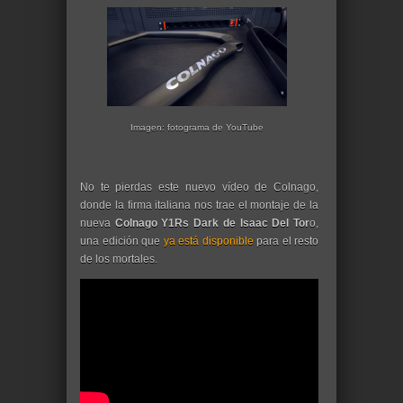
Imagen: fotograma de YouTube
No te pierdas este nuevo vídeo de Colnago,
donde la firma italiana nos trae el montaje de la
nueva
Colnago Y1Rs Dark de Isaac Del Tor
o,
una edición que
ya está disponible
para el resto
de los mortales.