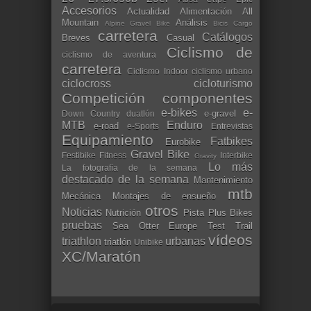
Accesorios
Actualidad
Alimentación
All
Mountain
Análisis
Alpine Gravel Bike
Bicis Cargo
carretera
Catálogos
Breves
Casual
Ciclismo de
ciclismo de aventura
carretera
Ciclismo Indoor
ciclismo urbano
ciclocross
cicloturismo
Competición
componentes
e-bikes
e-
e-gravel
Down Country
duatlón
MTB
Enduro
e-road
e-Sports
Entrevistas
Equipamiento
Fatbikes
Eurobike
Gravel Bike
Festibike
Fitness
Interbike
Gravity
Lo más
La fotografía de la semana
destacado de la semana
Mantenimiento
mtb
Mecánica
Montajes de ensueño
otros
Noticias
Nutrición
Pista
Plus Bikes
pruebas
Sea Otter Europe
Test
Trail
vídeos
triathlon
urbanas
triatlón
Unibike
XC/Maratón