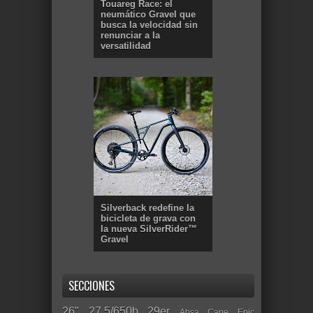
Touareg Race: el
neumático Gravel que
busca la velocidad sin
renunciar a la
versatilidad
Silverback redefine la
bicicleta de grava con
la nueva SilverRider™
Gravel
SECCIONES
26"
27.5/650b
29er
Absa Cape Epic