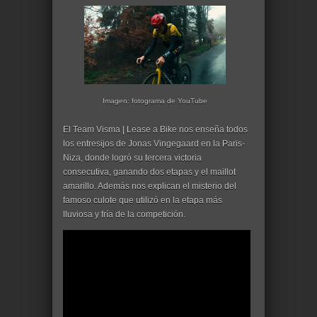
Imagen: fotograma de YouTube
El Team Visma | Lease a Bike nos enseña todos
los entresijos de Jonas Vingegaard en la Paris-
Niza, donde logró su tercera victoria
consecutiva, ganando dos etapas y el maillot
amarillo. Además nos explican el misterio del
famoso culote que utilizó en la etapa más
lluviosa y fría de la competición.