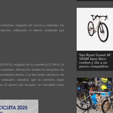
por volumen, seguidos de cascos y cubiertas. En
otación, reflejando el interés sostenido por
Van Rysel Gravel AF
SRAM Apex Beis:
confort y 12v a un
(50,81%), seguido de la carretera (37,94%), la
precio competitivo
 unidades, lideran las ventas las bicicletas de
 movilidad urbana. Las bicicletas eléctricas de
unidades, mientras que la carretera sigue
o. El gravel, por su parte, se consolida como