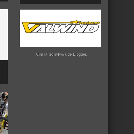
Con la tecnología de
Blogger
.