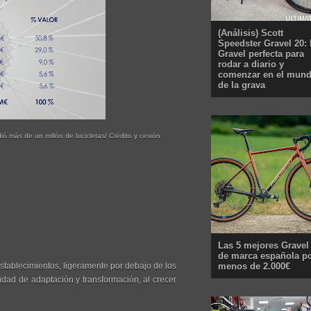
(Análisis) Scott
Speedster Gravel 20: 
Gravel perfecta para
rodar a diario y
comenzar en el mun
de la grava
ó más de un millón de bicicletas/ Crédito y cesión:
Las 5 mejores Gravel
de marca española p
menos de 2.000€
stablecimientos, ligeramente por debajo de los
acidad de adaptación y transformación, al crecer