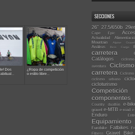
SECCIONES
26"
27.5/650b
29er
Acces
Cape Epic
Actualidad
Alimentaci
Mountain
Alpine Grave
Análisis
Bicis Cargo
carretera
Catálogos
ciclis
Ciclism
aventura
le! Dos
¿Ropa de competición
carretera
Ciclismo
abitual...
o estilo libre...
cicl
ciclismo urbano
cicloturismo
Competición
componentes
e-bik
Country
duatlón
e-MTB
gravel
e-road
e
Enduro
Entr
Equipamiento
Fatbikes
Eurobike
Fe
Gravel Bike
Fitness