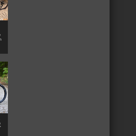
e
n
n
™