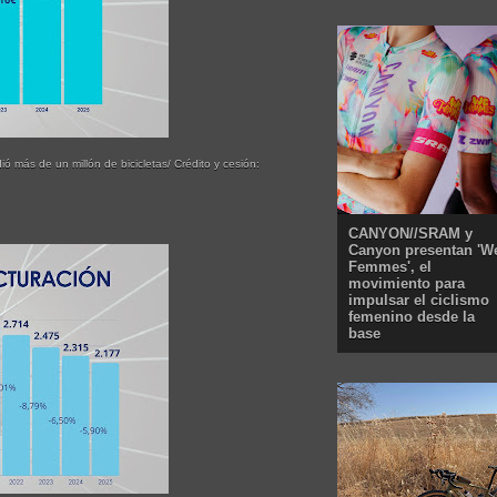
ó más de un millón de bicicletas/ Crédito y cesión:
CANYON//SRAM y
Canyon presentan 'W
Femmes', el
movimiento para
impulsar el ciclismo
femenino desde la
base