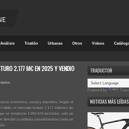
Análisis
Triatlón
Urbanas
Otros
Videos
Catálog
CTURÓ 2.177 M€ EN 2025 Y VENDIÓ
TRADUCTOR
tarios
Powered by
Trans
NOTICIAS MÁS LEÍDAS
vancia económica, social y deportiva. Según el
Cofidis, el mercado facturó 2.177 millones de
ue se vendieron 1.093.478 bicicletas, solo un
s directos y continúa consolidándose como un
aña.