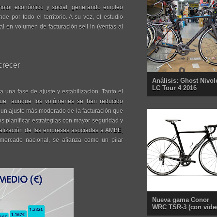
 motor económico y social, generando empleo
 por todo el territorio. A su vez, el estudio
l en volumen de facturación sell in (ventas al
crecer
Análisis: Ghost Nivol
LC Tour 4 2016
a una fase de ajuste y estabilización. Tanto el
n que, aunque los volúmenes se han reducido
 un ajuste más moderado de la facturación que
s planificar estrategias con mayor seguridad y
onalización de las empresas asociadas a AMBE,
mercado nacional, se afianza como un pilar
Nueva gama Conor
WRC TSR-3 (con víde