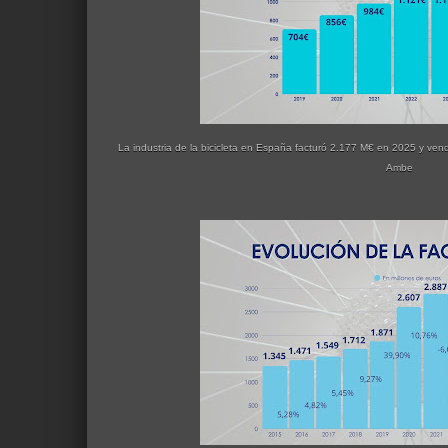
La industria de la bicicleta en España facturó 2.177 M€ en 2025 y vendi
Ambe