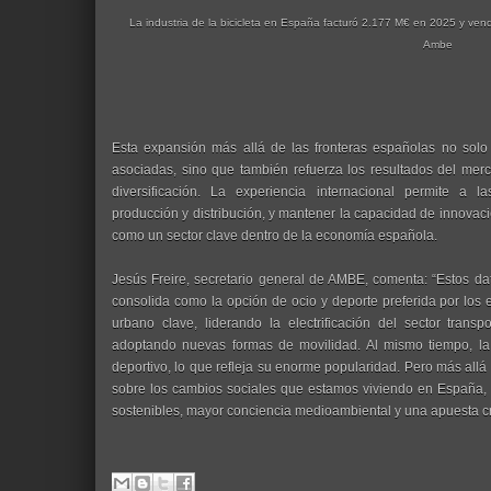
La industria de la bicicleta en España facturó 2.177 M€ en 2025 y vendi
Ambe
Esta expansión más allá de las fronteras españolas no solo 
asociadas, sino que también refuerza los resultados del merc
diversificación. La experiencia internacional permite a l
producción y distribución, y mantener la capacidad de innovació
como un sector clave dentro de la economía española.
Jesús Freire, secretario general de AMBE, comenta: “Estos da
consolida como la opción de ocio y deporte preferida por lo
urbano clave, liderando la electrificación del sector tran
adoptando nuevas formas de movilidad. Al mismo tiempo, la 
deportivo, lo que refleja su enorme popularidad. Pero más all
sobre los cambios sociales que estamos viviendo en España,
sostenibles, mayor conciencia medioambiental y una apuesta cre