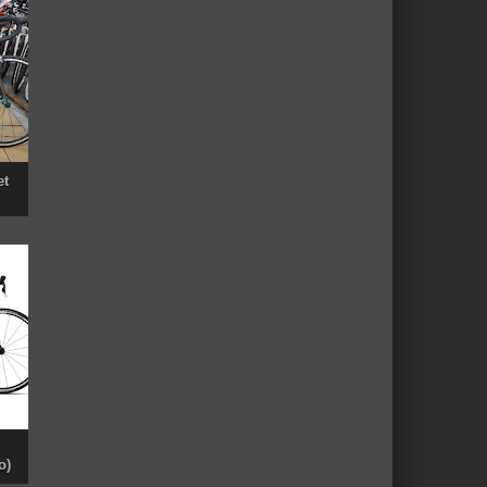
et
o)