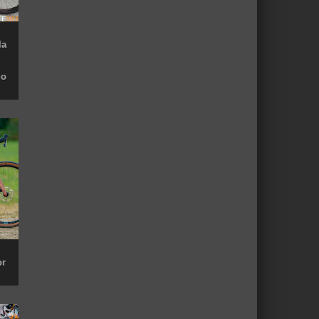
la
do
or