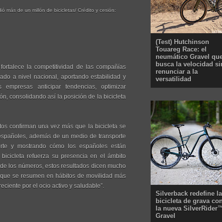
ó más de un millón de bicicletas/ Crédito y cesión:
(Test) Hutchinson
Touareg Race: el
neumático Gravel qu
busca la velocidad si
fortalece la competitividad de las compañías
renunciar a la
ado a nivel nacional, aportando estabilidad y
versatilidad
as empresas anticipar tendencias, optimizar
n, consolidando así la posición de la bicicleta
tos confirman una vez más que la bicicleta se
s españoles, además de un medio de transporte
sporte y mostrando cómo los españoles están
bicicleta refuerza su presencia en el ámbito
á de los números, estos resultados dicen mucho
 que se resumen en hábitos de movilidad más
ciente por el ocio activo y saludable”.
Silverback redefine la
bicicleta de grava co
la nueva SilverRider
Gravel