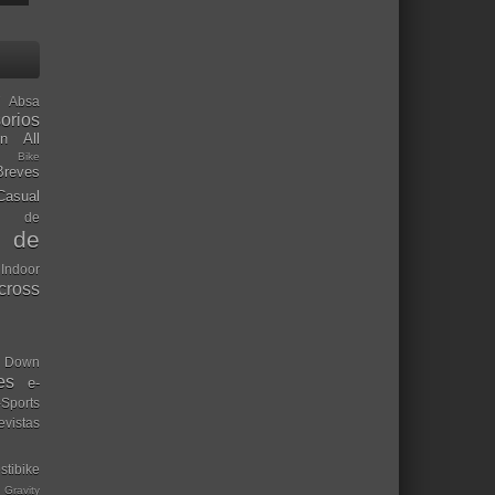
Absa
orios
ón
All
l Bike
Breves
Casual
mo de
o de
 Indoor
ocross
Down
es
e-
-Sports
evistas
stibike
Gravity