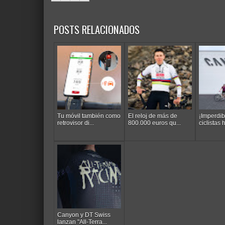
POSTS RELACIONADOS
Tu móvil también como
El reloj de más de
¡Imperdib
retrovisor di...
800.000 euros qu...
ciclistas h
Canyon y DT Swiss
lanzan "All-Terra...