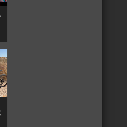
e
e
n