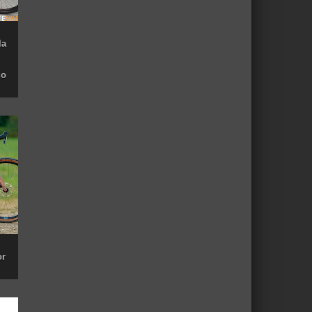
la
do
or