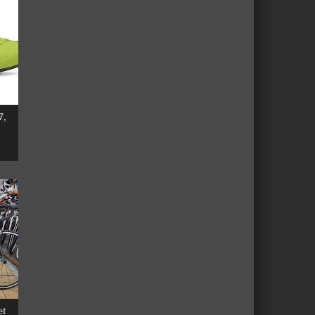
7,
et