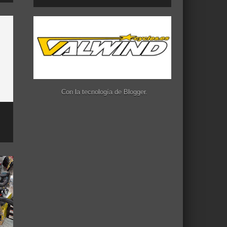
Con la tecnología de
Blogger
.