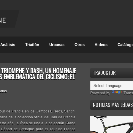
Análisis
Triatlón
Urbanas
Otros
Videos
Catálog
E TRIOMPHE Y DASH, UN HOMENAJE
TRADUCTOR
S EMBLEMÁTICA DEL CICLISMO: EL
rios
Powered by
Trans
NOTICIAS MÁS LEÍDAS
our de Francia en los Campos Elíseos, Santini
rte de la colección oficial del Tour de Francia
ste año, la línea se une a la colección Grand
d Départ de Bretagne para el Tour de France