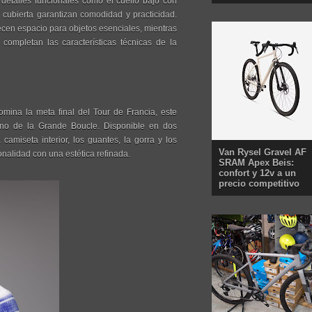
 detalles funcionales como el cuello bajo con
ta cubierta garantizan comodidad y practicidad.
frecen espacio para objetos esenciales, mientras
completan las características técnicas de la
mina la meta final del Tour de Francia, este
ino de la Grande Boucle. Disponible en dos
 camiseta interior, los guantes, la gorra y los
Van Rysel Gravel AF
nalidad con una estética refinada.
SRAM Apex Beis:
confort y 12v a un
precio competitivo