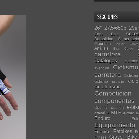
SECCIONES
26"
27.5/650b
29er
Acces
Cape Epic
Actualidad
Alimentaci
Mountain
Alpine Grave
Análisis
Bicis Cargo
carretera
Catálogos
ciclis
Ciclism
aventura
carretera
Ciclismo
cicl
ciclismo urbano
cicloturismo
Competición
componentes
e-bik
Country
duatlón
e-MTB
gravel
e-road
e
Enduro
Entr
Equipamiento
Fatbikes
Eurobike
Fe
Gravel Bike
Fitness