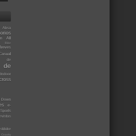
Absa
orios
ón
All
l Bike
Breves
Casual
mo de
o de
 Indoor
ocross
Down
es
e-
-Sports
evistas
stibike
Gravity