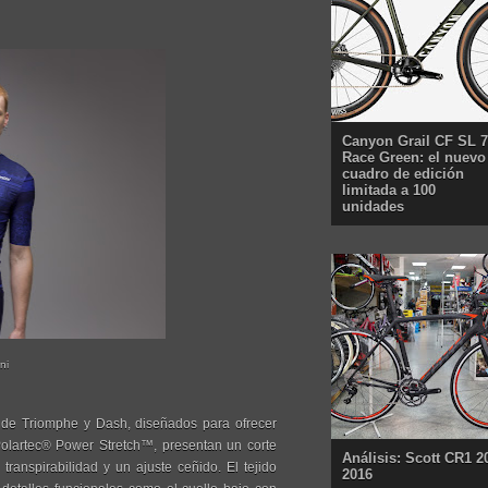
Canyon Grail CF SL 7
Race Green: el nuevo
cuadro de edición
limitada a 100
unidades
ni
c de Triomphe y Dash, diseñados para ofrecer
Polartec® Power Stretch™, presentan un corte
Análisis: Scott CR1 2
ranspirabilidad y un ajuste ceñido. El tejido
2016