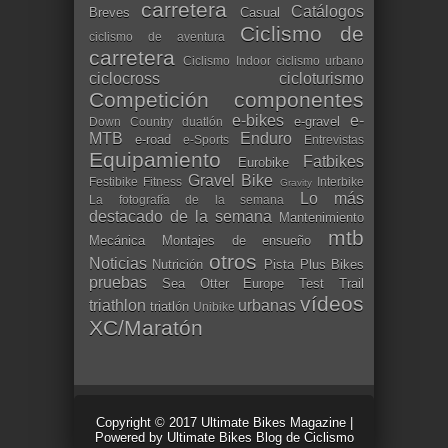
carretera
Catálogos
Breves
Casual
Ciclismo de
ciclismo de aventura
carretera
Ciclismo Indoor
ciclismo urbano
ciclocross
cicloturismo
Competición
componentes
e-bikes
e-
e-gravel
Down Country
duatlón
MTB
Enduro
e-road
e-Sports
Entrevistas
Equipamiento
Fatbikes
Eurobike
Gravel Bike
Festibike
Fitness
Interbike
Gravity
Lo más
La fotografía de la semana
destacado de la semana
Mantenimiento
mtb
Mecánica
Montajes de ensueño
otros
Noticias
Nutrición
Pista
Plus Bikes
pruebas
Sea Otter Europe
Test
Trail
vídeos
triathlon
urbanas
triatlón
Unibike
XC/Maratón
Copyright © 2017
Ultimate Bikes Magazine
|
Powered by
Ultimate Bikes Blog de Ciclismo