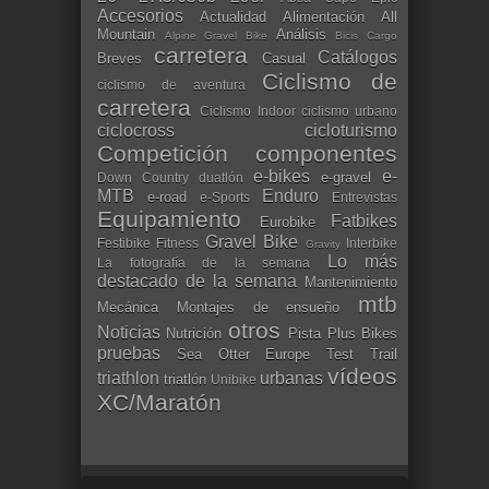
Accesorios
Actualidad
Alimentación
All
Mountain
Análisis
Alpine Gravel Bike
Bicis Cargo
carretera
Catálogos
Breves
Casual
Ciclismo de
ciclismo de aventura
carretera
Ciclismo Indoor
ciclismo urbano
ciclocross
cicloturismo
Competición
componentes
e-bikes
e-
e-gravel
Down Country
duatlón
MTB
Enduro
e-road
e-Sports
Entrevistas
Equipamiento
Fatbikes
Eurobike
Gravel Bike
Festibike
Fitness
Interbike
Gravity
Lo más
La fotografía de la semana
destacado de la semana
Mantenimiento
mtb
Mecánica
Montajes de ensueño
otros
Noticias
Nutrición
Pista
Plus Bikes
pruebas
Sea Otter Europe
Test
Trail
vídeos
triathlon
urbanas
triatlón
Unibike
XC/Maratón