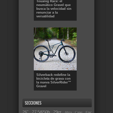
Touareg Race: el
neumático Gravel que
busca la velocidad sin
renunciar a la
versatilidad
Silverback redefine la
bicicleta de grava con
la nueva SilverRider™
Gravel
SECCIONES
26"
27.5/650b
29er
Absa Cape Epic