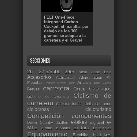
FELT One-Piece
Integrated Carbon
Cockpit: el manillar por
debajo de los 300
gramos se adapta a la
carretera y el Gravel
SECCIONES
26"
27.5/650b
29er
Absa Cape Epic
Accesorios
Actualidad
Alimentación
All
Mountain
Análisis
Alpine Gravel Bike
Bicis Cargo
carretera
Catálogos
Breves
Casual
Ciclismo de
ciclismo de aventura
carretera
Ciclismo Indoor
ciclismo urbano
ciclocross
cicloturismo
Competición
componentes
e-bikes
e-
e-gravel
Down Country
duatlón
MTB
Enduro
e-road
e-Sports
Entrevistas
Equipamiento
Fatbikes
Eurobike