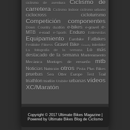
Ciclismo de
ciclismo de aventura
carretera
Ciclismo Indoor
ciclismo urbano
ciclocross
cicloturismo
Competición
componentes
e-bikes
e-
e-gravel
Down Country
duatlón
MTB
Enduro
e-road
e-Sports
Entrevistas
Equipamiento
Fatbikes
Eurobike
Gravel Bike
Festibike
Fitness
Interbike
Gravity
Lo más
La fotografía de la semana
destacado de la semana
Mantenimiento
mtb
Mecánica
Montajes de ensueño
otros
Noticias
Nutrición
Pista
Plus Bikes
pruebas
Sea Otter Europe
Test
Trail
vídeos
triathlon
urbanas
triatlón
Unibike
XC/Maratón
Copyright © 2017
Ultimate Bikes Magazine
|
Powered by
Ultimate Bikes Blog de Ciclismo