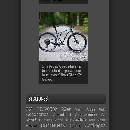
Silverback redefine la
bicicleta de grava con
la nueva SilverRider™
Gravel
SECCIONES
26"
27.5/650b
29er
Absa Cape Epic
Accesorios
Actualidad
Alimentación
All
Mountain
Análisis
Alpine Gravel Bike
Bicis Cargo
carretera
Catálogos
Breves
Casual