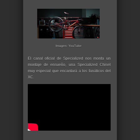
Imagen: YouTube
El canal oficial de Specialized nos monta un
montaje de ensueño, una Specialized Chisel
muy especial que encantará a los fanáticos del
XC.