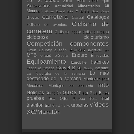
26"
27.5/650b
29er
Absa Cape Epic
Accesorios
Actualidad
Alimentación
All
Mountain
Análisis
Alpine Gravel Bike
Bicis Cargo
carretera
Catálogos
Breves
Casual
Ciclismo de
ciclismo de aventura
carretera
Ciclismo Indoor
ciclismo urbano
ciclocross
cicloturismo
Competición
componentes
e-bikes
e-
e-gravel
Down Country
duatlón
MTB
Enduro
e-road
e-Sports
Entrevistas
Equipamiento
Fatbikes
Eurobike
Gravel Bike
Festibike
Fitness
Interbike
Gravity
Lo más
La fotografía de la semana
destacado de la semana
Mantenimiento
mtb
Mecánica
Montajes de ensueño
otros
Noticias
Nutrición
Pista
Plus Bikes
pruebas
Sea Otter Europe
Test
Trail
vídeos
triathlon
urbanas
triatlón
Unibike
XC/Maratón