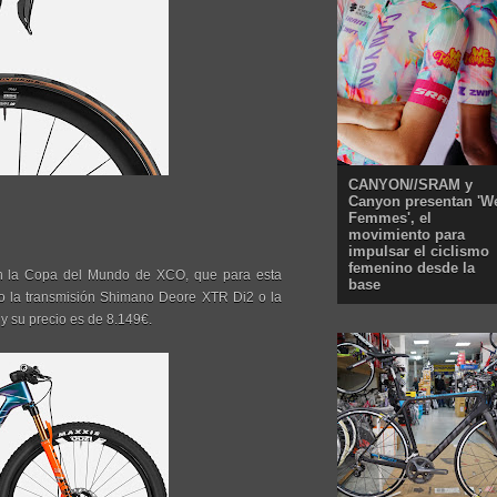
CANYON//SRAM y
Canyon presentan 'W
Femmes', el
movimiento para
impulsar el ciclismo
femenino desde la
en la Copa del Mundo de XCO, que para esta
base
 la transmisión Shimano Deore XTR Di2 o la
y su precio es de 8.149€.