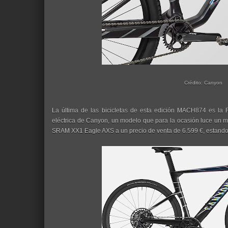
Crédito: Canyon
La última de las bicicletas de esta edición MACH874 es la 
eléctrica de Canyon, un modelo que para la ocasión luce un mo
SRAM XX1 Eagle AXS a un precio de venta de 6.599 €, estando