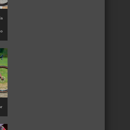
la
do
or