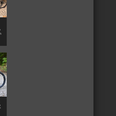
e
n
n
™