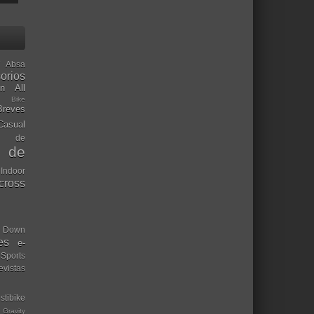
Absa
orios
ón
All
l Bike
Breves
Casual
mo de
o de
 Indoor
ocross
Down
es
e-
-Sports
evistas
stibike
Gravity