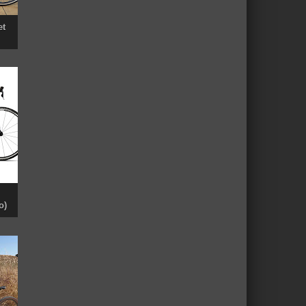
et
o)