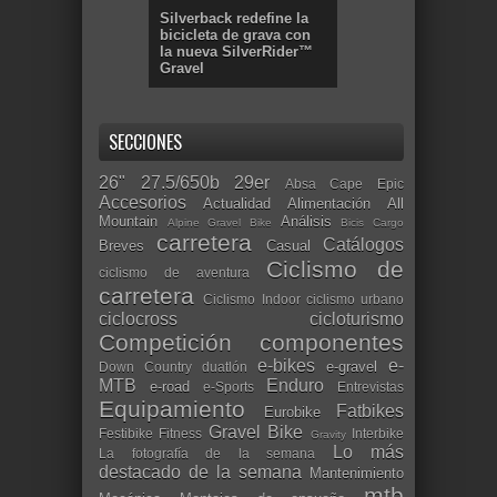
Silverback redefine la
bicicleta de grava con
la nueva SilverRider™
Gravel
SECCIONES
26"
27.5/650b
29er
Absa Cape Epic
Accesorios
Actualidad
Alimentación
All
Mountain
Análisis
Alpine Gravel Bike
Bicis Cargo
carretera
Catálogos
Breves
Casual
Ciclismo de
ciclismo de aventura
carretera
Ciclismo Indoor
ciclismo urbano
ciclocross
cicloturismo
Competición
componentes
e-bikes
e-
e-gravel
Down Country
duatlón
MTB
Enduro
e-road
e-Sports
Entrevistas
Equipamiento
Fatbikes
Eurobike
Gravel Bike
Festibike
Fitness
Interbike
Gravity
Lo más
La fotografía de la semana
destacado de la semana
Mantenimiento
mtb