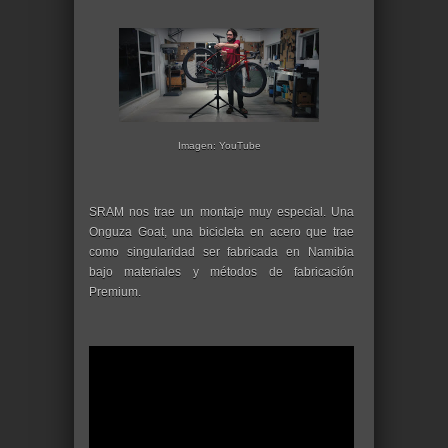
Imagen: YouTube
SRAM nos trae un montaje muy especial. Una
Onguza Goat, una bicicleta en acero que trae
como singularidad ser fabricada en Namibia
bajo materiales y métodos de fabricación
Premium.