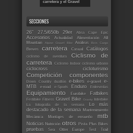
carretera y el Gravel
SECCIONES
26"
27.5/650b
29er
Absa Cape Epic
Accesorios
Actualidad
Alimentación
All
Mountain
Análisis
Alpine Gravel Bike
Bicis Cargo
carretera
Catálogos
Breves
Casual
Ciclismo de
ciclismo de aventura
carretera
Ciclismo Indoor
ciclismo urbano
ciclocross
cicloturismo
Competición
componentes
e-bikes
e-
e-gravel
Down Country
duatlón
MTB
Enduro
e-road
e-Sports
Entrevistas
Equipamiento
Fatbikes
Eurobike
Gravel Bike
Festibike
Fitness
Interbike
Gravity
Lo más
La fotografía de la semana
destacado de la semana
Mantenimiento
mtb
Mecánica
Montajes de ensueño
otros
Noticias
Nutrición
Pista
Plus Bikes
pruebas
Sea Otter Europe
Test
Trail