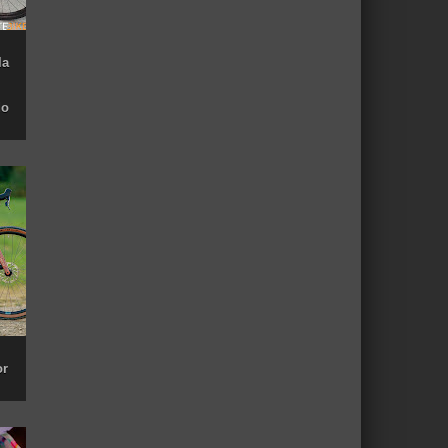
la
do
or