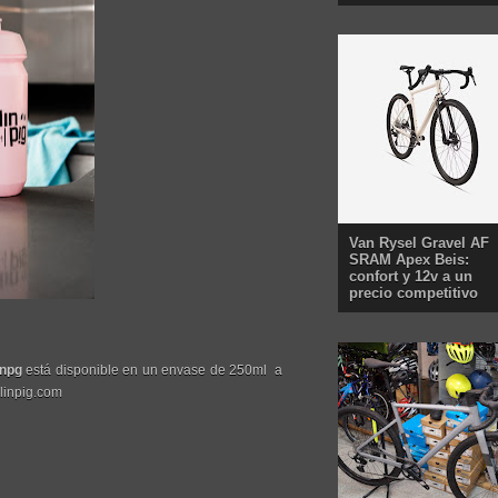
Van Rysel Gravel AF
SRAM Apex Beis:
confort y 12v a un
precio competitivo
inpg
está disponible en un envase de 250ml a
linpig.com