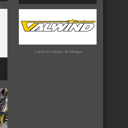
Con la tecnología de
Blogger
.