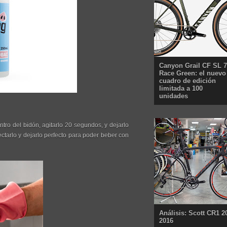
Canyon Grail CF SL 7
Race Green: el nuevo
cuadro de edición
limitada a 100
unidades
tro del bidón, agitarlo 20 segundos, y dejarlo
ectarlo y dejarlo perfecto para poder beber con
Análisis: Scott CR1 2
2016