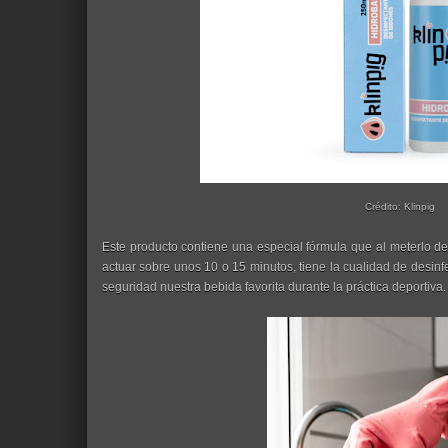
Crédito: Klinpig
Este producto contiene una especial fórmula que al meterlo den
actuar sobre unos 10 o 15 minutos, tiene la cualidad de desinf
seguridad nuestra bebida favorita durante la práctica deportiva.