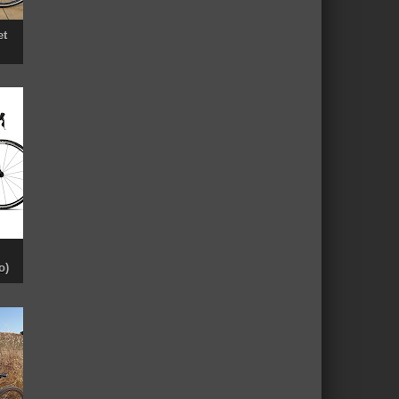
et
o)