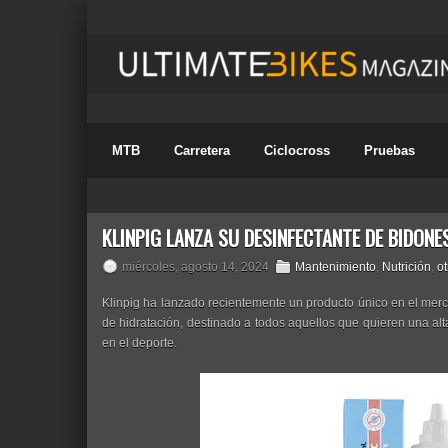
MTB
Carretera
Ciclocross
Pruebas
KLINPIG LANZA SU DESINFECTANTE DE BIDONE
miércoles, agosto 14, 2024
Mantenimiento
,
Nutrición
,
ot
Klinpig ha lanzado recientemente un producto único en el merc
de hidratación, destinado a todos aquellos que quieren una alt
en el deporte.