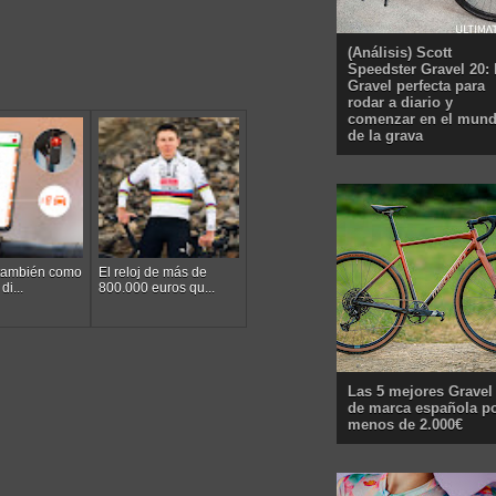
(Análisis) Scott
Speedster Gravel 20: 
Gravel perfecta para
rodar a diario y
comenzar en el mun
de la grava
 también como
El reloj de más de
di...
800.000 euros qu...
Las 5 mejores Gravel
de marca española p
menos de 2.000€