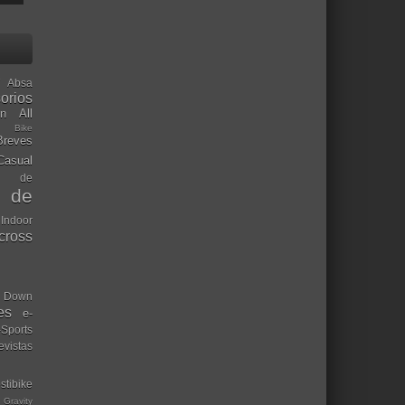
Absa
orios
ón
All
l Bike
Breves
Casual
mo de
o de
 Indoor
ocross
Down
es
e-
-Sports
evistas
stibike
Gravity