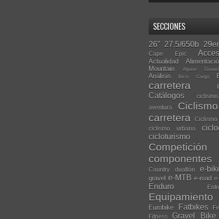
SECCIONES
26"
27.5/650b
29er
Acces
Cape Epic
Actualidad
Alimentaci
Mountain
Alpine Grave
Análisis
Bicis Cargo
carretera
Catálogos
ciclis
Ciclism
aventura
carretera
Ciclismo
cicl
ciclismo urbano
cicloturismo
Competición
componentes
e-bik
Country
duatlón
e-MTB
gravel
e-road
e
Enduro
Entr
Equipamiento
Fatbikes
Eurobike
Fe
Gravel Bike
Fitness