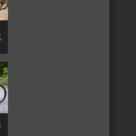
e
n
n
™