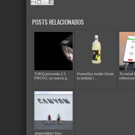
POSTS RELACIONADOS
TORQ presenta 1:1
PowerBar Isolite Drink:
Tu móvil
PROTO, su nueva g...
la bebida i...
retrovisor 
¡Imperdible! Dos