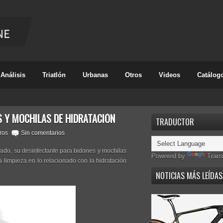
Análisis
Triatlón
Urbanas
Otros
Videos
Catálog
S Y MOCHILAS DE HIDRATACIÓN
TRADUCTOR
ros
Sin comentarios
ado, su desinfectante para bidones y mochilas
Powered by
Trans
a limpieza en lo relacionado con la hidratación
NOTICIAS MÁS LEÍDAS