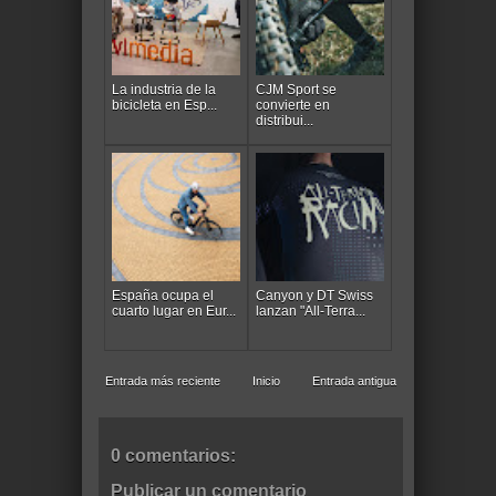
La industria de la
CJM Sport se
bicicleta en Esp...
convierte en
distribui...
España ocupa el
Canyon y DT Swiss
cuarto lugar en Eur...
lanzan "All-Terra...
Entrada más reciente
Inicio
Entrada antigua
0 comentarios:
Publicar un comentario