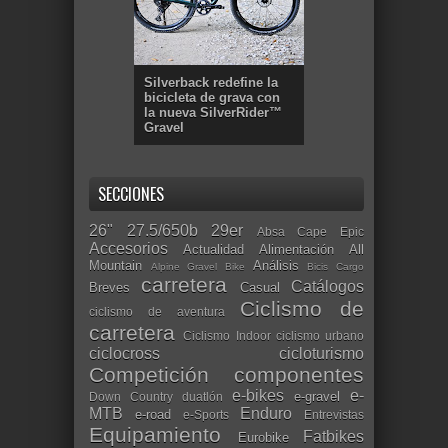
Silverback redefine la
bicicleta de grava con
la nueva SilverRider™
Gravel
SECCIONES
26"
27.5/650b
29er
Absa Cape Epic
Accesorios
Actualidad
Alimentación
All
Mountain
Análisis
Alpine Gravel Bike
Bicis Cargo
carretera
Catálogos
Breves
Casual
Ciclismo de
ciclismo de aventura
carretera
Ciclismo Indoor
ciclismo urbano
ciclocross
cicloturismo
Competición
componentes
e-bikes
e-
e-gravel
Down Country
duatlón
MTB
Enduro
e-road
e-Sports
Entrevistas
Equipamiento
Fatbikes
Eurobike