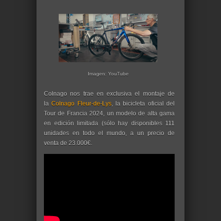
Imagen: YouTube
Colnago nos trae en exclusiva el montaje de
la
Colnago Fleur-de-Lys
, la bicicleta oficial del
Tour de Francia 2024, un modelo de alta gama
en edición limitada (sólo hay disponibles 111
unidades en todo el mundo, a un precio de
venta de 23.000€.