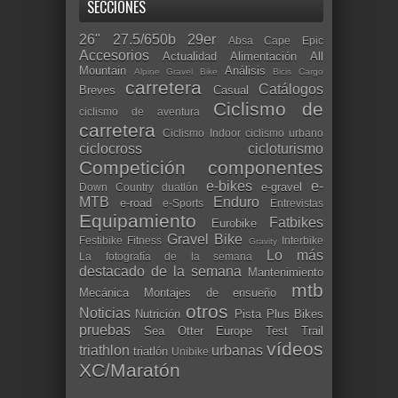
SECCIONES
26"
27.5/650b
29er
Absa Cape Epic
Accesorios
Actualidad
Alimentación
All
Mountain
Análisis
Alpine Gravel Bike
Bicis Cargo
carretera
Catálogos
Breves
Casual
Ciclismo de
ciclismo de aventura
carretera
Ciclismo Indoor
ciclismo urbano
ciclocross
cicloturismo
Competición
componentes
e-bikes
e-
e-gravel
Down Country
duatlón
MTB
Enduro
e-road
e-Sports
Entrevistas
Equipamiento
Fatbikes
Eurobike
Gravel Bike
Festibike
Fitness
Interbike
Gravity
Lo más
La fotografía de la semana
destacado de la semana
Mantenimiento
mtb
Mecánica
Montajes de ensueño
otros
Noticias
Nutrición
Pista
Plus Bikes
pruebas
Sea Otter Europe
Test
Trail
vídeos
triathlon
urbanas
triatlón
Unibike
XC/Maratón