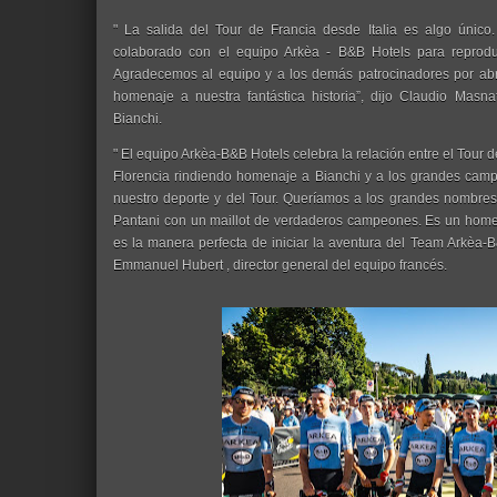
" La salida del Tour de Francia desde Italia es algo únic
colaborado con el equipo Arkèa - B&B Hotels para reproduci
Agradecemos al equipo y a los demás patrocinadores por abra
homenaje a nuestra fantástica historia”, dijo Claudio Masn
Bianchi.
" El equipo Arkèa-B&B Hotels celebra la relación entre el Tour d
Florencia rindiendo homenaje a Bianchi y a los grandes campe
nuestro deporte y del Tour. Queríamos a los grandes nombre
Pantani con un maillot de verdaderos campeones. Es un homen
es la manera perfecta de iniciar la aventura del Team Arkèa-B
Emmanuel Hubert , director general del equipo francés.