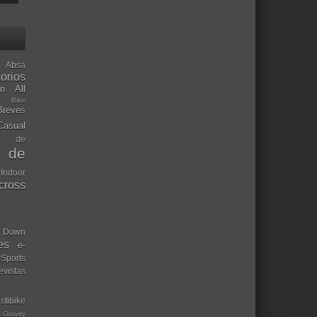
Absa
orios
ón
All
l Bike
Breves
Casual
mo de
o de
 Indoor
ocross
Down
es
e-
-Sports
evistas
stibike
Gravity