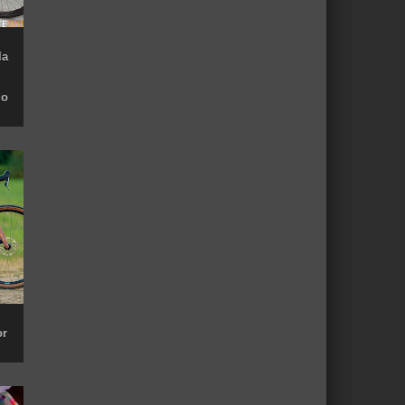
la
do
or