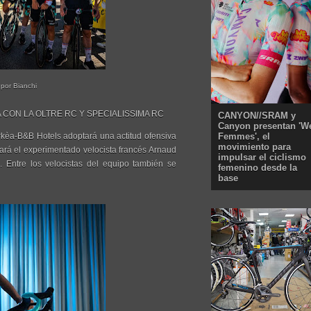
 por Bianchi
CON LA OLTRE RC Y SPECIALISSIMA RC
CANYON//SRAM y
Canyon presentan 'W
rkèa-B&B Hotels adoptará una actitud ofensiva
Femmes', el
movimiento para
tará el experimentado velocista francés Arnaud
impulsar el ciclismo
. Entre los velocistas del equipo también se
femenino desde la
base