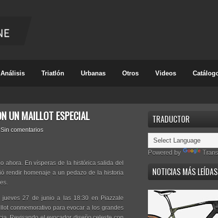
Análisis
Triatlón
Urbanas
Otros
Videos
Catálog
N UN MAILLOT ESPECIAL
TRADUCTOR
Sin comentarios
Powered by
Trans
o ahora. En vísperas de la histórica salida del
NOTICIAS MÁS LEÍDAS
ió rendir homenaje a un pedazo de la historia
es.
el jueves 27 de junio a las 18:30 en Piazzale
illot conmemorativo para evocar a los grandes
cia. Revisando el evocador diseño celeste con