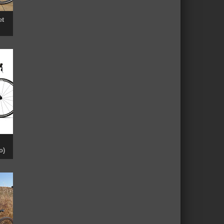
et
o)