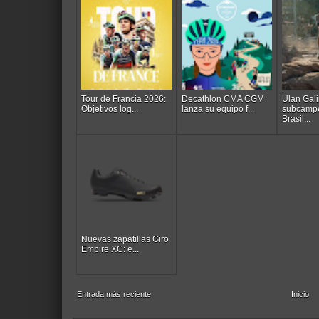
Tour de Francia 2026:
Decathlon CMA CGM
Ulan Gali
Objetivos log...
lanza su equipo f...
subcamp
Brasil...
Nuevas zapatillas Giro
Empire XC: e...
Entrada más reciente
Inicio