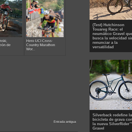
(Test) Hutchinson
Touareg Race: el
neumático Gravel qu
busca la velocidad si
nski,
Hero UCI Cross-
renunciar a la
eón de
Country Marathon
versatilidad
Wor...
Silverback redefine la
bicicleta de grava co
Entrada antigua
la nueva SilverRider
Gravel