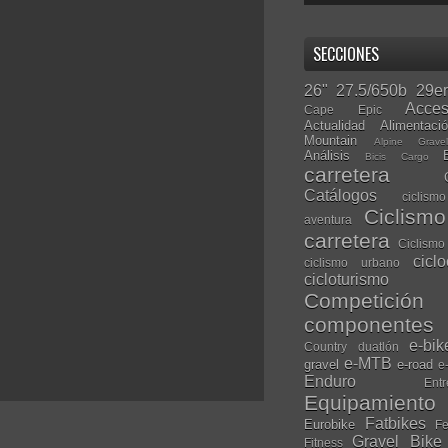
SECCIONES
26"
27.5/650b
29er
Acces
Cape Epic
Actualidad
Alimentaci
Mountain
Alpine Grave
Análisis
Bicis Cargo
carretera
Catálogos
ciclis
Ciclism
aventura
carretera
Ciclismo
cicl
ciclismo urbano
cicloturismo
Competición
componentes
e-bik
Country
duatlón
e-MTB
gravel
e-road
e
Enduro
Entr
Equipamiento
Fatbikes
Eurobike
Fe
Gravel Bike
Fitness