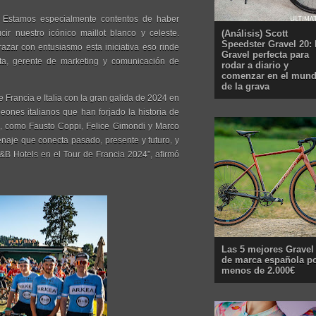
o. Estamos especialmente contentos de haber
(Análisis) Scott
r nuestro icónico maillot blanco y celeste.
Speedster Gravel 20: 
zar con entusiasmo esta iniciativa eso rinde
Gravel perfecta para
ata, gerente de marketing y comunicación de
rodar a diario y
comenzar en el mun
de la grava
e Francia e Italia con la gran galida de 2024 en
ones italianos que han forjado la historia de
s, como Fausto Coppi, Felice Gimondi y Marco
aje que conecta pasado, presente y futuro, y
&B Hotels en el Tour de Francia 2024”, afirmó
Las 5 mejores Gravel
de marca española p
menos de 2.000€