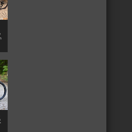
e
n
n
™