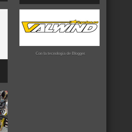
Con la tecnología de
Blogger
.