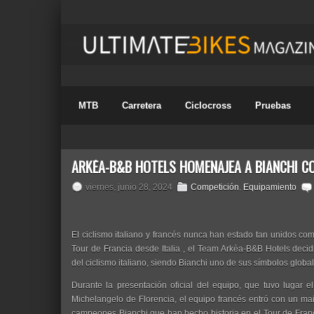
MTB
Carretera
Ciclocross
Pruebas
ARKÉA-B&B HOTELS HOMENAJEA A BIANCHI CO
viernes, junio 28, 2024
Competición
,
Equipamiento
El ciclismo italiano y francés nunca han estado tan unidos com
Tour de Francia desde Italia , el Team Arkèa-B&B Hotels decid
del ciclismo italiano, siendo Bianchi uno de sus símbolos global
Durante la presentación oficial del equipo, que tuvo lugar 
Michelangelo de Florencia, el equipo francés entró con un ma
campeones Bianchi que han hecho historia en el Tour de Fran