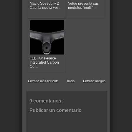
Mavic Speedcity 2
Veloe presenta sus
Cap: la nueva ver...
modelos "multi" ...
FELT One-Piece
Integrated Carbon
Co...
Entrada más reciente
Inicio
Entrada antigua
0 comentarios:
Publicar un comentario