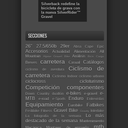
Silverback redefine la
bicicleta de grava con
la nueva SilverRider™
Gravel
SECCIONES
26"
27.5/650b
29er
Absa Cape Epic
Accesorios
Actualidad
Alimentación
All
Mountain
Análisis
Alpine Gravel Bike
Bicis Cargo
carretera
Catálogos
Breves
Casual
Ciclismo de
ciclismo de aventura
carretera
Ciclismo Indoor
ciclismo urbano
ciclocross
cicloturismo
Competición
componentes
e-bikes
e-
e-gravel
Down Country
duatlón
MTB
Enduro
e-road
e-Sports
Entrevistas
Equipamiento
Fatbikes
Eurobike
Gravel Bike
Festibike
Fitness
Interbike
Gravity
Lo más
La fotografía de la semana
destacado de la semana
Mantenimiento
mtb
Mecánica
Montajes de ensueño