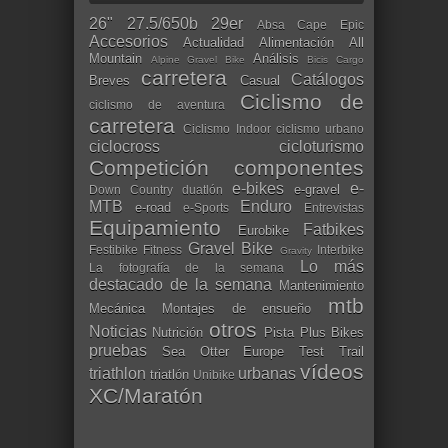
26"
27.5/650b
29er
Absa Cape Epic
Accesorios
Actualidad
Alimentación
All
Mountain
Análisis
Alpine Gravel Bike
Bicis Cargo
carretera
Catálogos
Breves
Casual
Ciclismo de
ciclismo de aventura
carretera
Ciclismo Indoor
ciclismo urbano
ciclocross
cicloturismo
Competición
componentes
e-bikes
e-
e-gravel
Down Country
duatlón
MTB
Enduro
e-road
e-Sports
Entrevistas
Equipamiento
Fatbikes
Eurobike
Gravel Bike
Festibike
Fitness
Interbike
Gravity
Lo más
La fotografía de la semana
destacado de la semana
Mantenimiento
mtb
Mecánica
Montajes de ensueño
otros
Noticias
Nutrición
Pista
Plus Bikes
pruebas
Sea Otter Europe
Test
Trail
vídeos
triathlon
urbanas
triatlón
Unibike
XC/Maratón