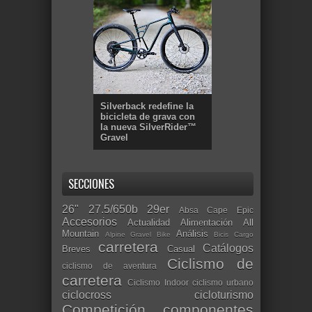
Silverback redefine la
bicicleta de grava con
la nueva SilverRider™
Gravel
SECCIONES
26"
27.5/650b
29er
Absa Cape Epic
Accesorios
Actualidad
Alimentación
All
Mountain
Análisis
Alpine Gravel Bike
Bicis Cargo
carretera
Catálogos
Breves
Casual
Ciclismo de
ciclismo de aventura
carretera
Ciclismo Indoor
ciclismo urbano
ciclocross
cicloturismo
Competición
componentes