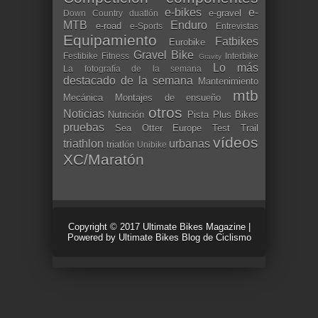
e-bikes
e-
e-gravel
Down Country
duatlón
MTB
Enduro
e-road
e-Sports
Entrevistas
Equipamiento
Fatbikes
Eurobike
Gravel Bike
Festibike
Fitness
Interbike
Gravity
Lo más
La fotografía de la semana
destacado de la semana
Mantenimiento
mtb
Mecánica
Montajes de ensueño
otros
Noticias
Nutrición
Pista
Plus Bikes
pruebas
Sea Otter Europe
Test
Trail
vídeos
triathlon
urbanas
triatlón
Unibike
XC/Maratón
Copyright © 2017
Ultimate Bikes Magazine
|
Powered by
Ultimate Bikes Blog de Ciclismo