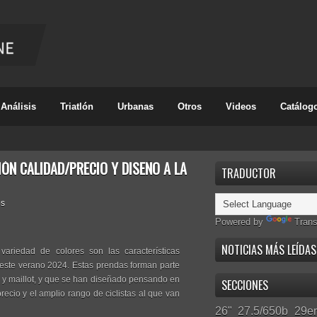
Análisis
Triatlón
Urbanas
Otros
Videos
Catálog
IÓN CALIDAD/PRECIO Y DISEÑO A LA
TRADUCTOR
os
Powered by
Trans
NOTICIAS MÁS LEÍDAS
ariedad de colores son las características
este verano 2024. Estas prendas forman parte
e y maillot, y que se han diseñado pensando en
SECCIONES
precio y el amplio rango de ciclistas al que van
26"
27.5/650b
29er