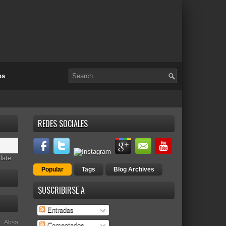
os
REDES SOCIALES
late
Popular
Tags
Blog Archives
SUSCRIBIRSE A
Entradas
Absa
Comentarios