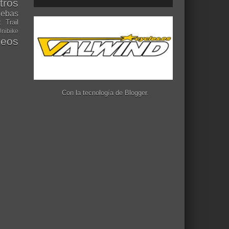
tros
uebas
t
Trail
nibike
deos
Con la tecnología de
Blogger
.