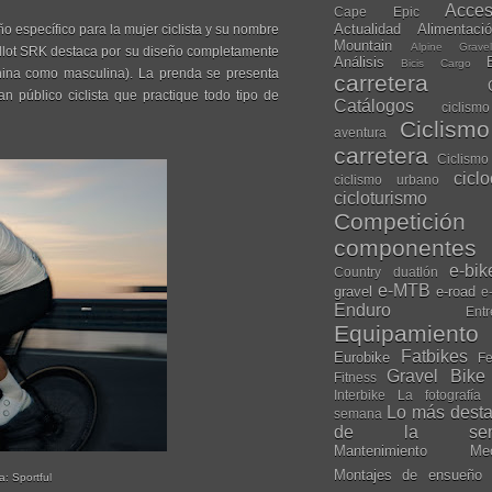
Acces
Cape Epic
Actualidad
Alimentaci
o específico para la mujer ciclista y su nombre
Mountain
Alpine Grave
maillot SRK destaca por su diseño completamente
Análisis
Bicis Cargo
enina como masculina). La prenda se presenta
carretera
 público ciclista que practique todo tipo de
Catálogos
ciclis
Ciclism
aventura
carretera
Ciclismo
cicl
ciclismo urbano
cicloturismo
Competición
componentes
e-bik
Country
duatlón
e-MTB
gravel
e-road
e
Enduro
Entr
Equipamiento
Fatbikes
Eurobike
Fe
Gravel Bike
Fitness
Interbike
La fotografía
Lo más dest
semana
de la sem
Mantenimiento
Me
Montajes de ensueño
a: Sportful