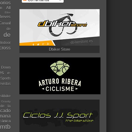
orios
ón
All
l Bike
Breves
Casual
mo de
o de
 Indoor
ocross
Dbiker Store
Down
es
e-
-Sports
evistas
stibike
Gravity
 de la
acado
ana
cánica
mtb