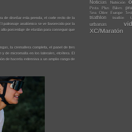
o
Noticias
Nutrición
pr
Pista
Plus Bikes
Sea Otter Europe
Tes
triathlon
triatlón
 de diseñar esta prenda, el corte recto de la
U
ví
El patronaje anatómico se ve favorecido por la
urbanas
XC/Maratón
n alto porcentaje de elastán para conseguir que
angas, la cremallera completa, el panel de tres
e y de micromalla en los laterales, etcétera. El
ión de hacerla extensiva a un amplio rango de