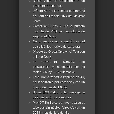
Basso Venta R: rendimiento a un
precio más asequible
(Vídeo) Así fue la primera contrarreloj
del Tour de Francia 2024 del Movistar
Team
CamelBak H.A.W.G. 20: la primera
mochila de MTB con tecnología de
seguridad Recco
Conor e-volcano: la versión e-road
de su icónico modelo de carretera
(Vídeo) La Orbea Orca en el Tour con
el Lotto Dstny
La nueva BH iGravelX une
polivalencia y autonomía con el
motor BHZ by SEG Automotive
LoreTwo: la zapatilla impresa en 3D,
personalizable por escaneo y con un
precio de más de 1.000€
Sigma EOX ® -Lights: la nueva gama
de iluminación para e-bikes
Muc-Off Big Bore: las nuevas válvulas
tubeless sin núcleo "directo", con un
264 % más de flujo de aire