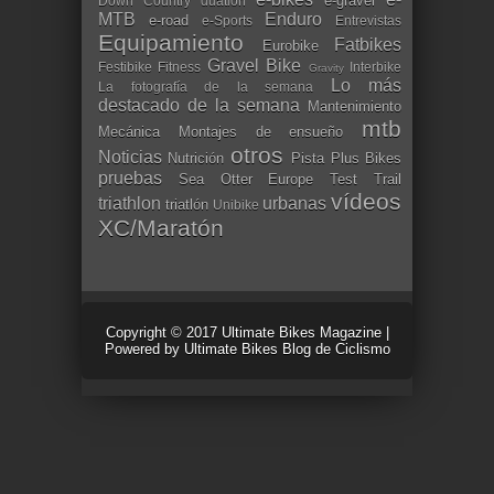
e-gravel
Down Country
duatlón
MTB
Enduro
e-road
e-Sports
Entrevistas
Equipamiento
Fatbikes
Eurobike
Gravel Bike
Festibike
Fitness
Interbike
Gravity
Lo más
La fotografía de la semana
destacado de la semana
Mantenimiento
mtb
Mecánica
Montajes de ensueño
otros
Noticias
Nutrición
Pista
Plus Bikes
pruebas
Sea Otter Europe
Test
Trail
vídeos
triathlon
urbanas
triatlón
Unibike
XC/Maratón
Copyright © 2017
Ultimate Bikes Magazine
|
Powered by
Ultimate Bikes Blog de Ciclismo