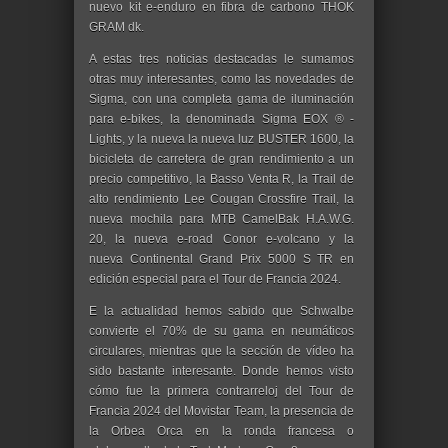
nuevo kit e-enduro en fibra de carbono
THOK
GRAM dk
.
A estas tres noticias destacadas le sumamos
otras muy interesantes, como las novedades de
Sigma, con una completa
gama de iluminación
para e-bikes, la denominada
Sigma EOX ® -
Lights, y la nueva
la nueva luz BUSTER 1600,
la
bicicleta de carretera de gran rendimiento a un
precio competitivo, la
Basso Venta R, la Trail de
alto rendimiento
Lee Cougan Crossfire Trail, la
nueva mochila para MTB
CamelBak H.A.W.G.
20, la nueva e-road
Conor e-volcano y la
nueva
Continental Grand Prix 5000 S TR en
edición especial para el Tour de Francia 2024.
E la actualidad hemos sabido que
Schwalbe
convierte el 70% de su gama en neumáticos
circulares, mientras que la sección de vídeo ha
sido bastante interesante. Donde hemos visto
cómo
fue la primera contrarreloj del Tour de
Francia 2024 del Movistar Team, la presencia de
la Orbea Orca en la ronda francesa o