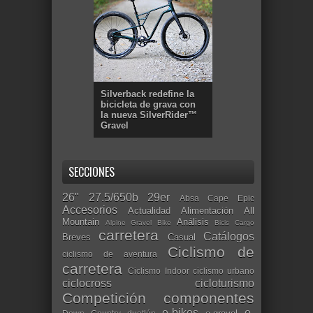
Silverback redefine la
bicicleta de grava con
la nueva SilverRider™
Gravel
SECCIONES
26"
27.5/650b
29er
Absa Cape Epic
Accesorios
Actualidad
Alimentación
All
Mountain
Análisis
Alpine Gravel Bike
Bicis Cargo
carretera
Catálogos
Breves
Casual
Ciclismo de
ciclismo de aventura
carretera
Ciclismo Indoor
ciclismo urbano
ciclocross
cicloturismo
Competición
componentes
e-bikes
e-