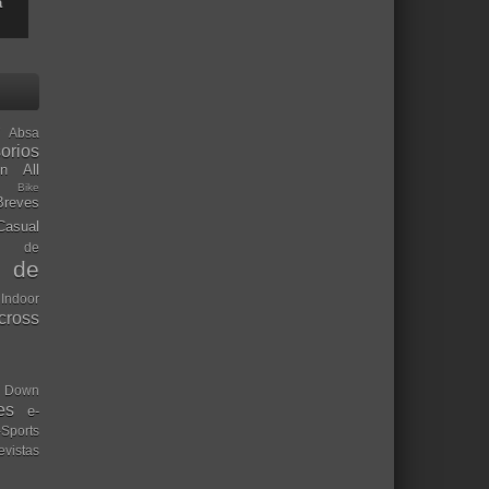
a
Absa
orios
ón
All
l Bike
Breves
Casual
mo de
o de
 Indoor
ocross
Down
es
e-
-Sports
evistas