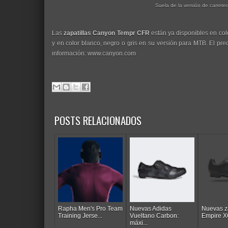
Suela de la versión de carrete
Las
zapatillas Canyon Tempr CFR
están ya disponibles en col
y en color blanco, negro o gris en su versión para MTB. El pr
información: www.canyon.com
POSTS RELACIONADOS
Rapha Men's Pro Team
Nuevas Adidas
Nuevas za
Training Jerse...
Vueltano Carbon:
Empire XC
máxi...