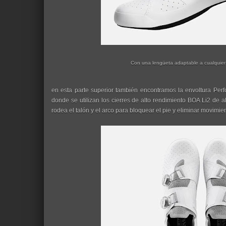
Con una lengüeta adaptable a cualquier
en esta parte superior también encontramos la envoltura Per
donde se utilizan los cierres de alto rendimiento BOA Li2 de a
rodea el talón y el arco para bloquear el pie y eliminar movimi