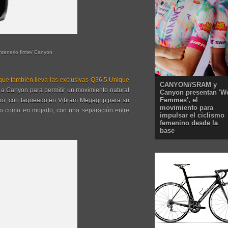
ntenerlo firme/ Canyon
que también lleva las exclusivas Q36.5 Unique
CANYON//SRAM y
 a Canyon para permitir un movimiento natural
Canyon presentan 'W
Femmes', el
bono, con taqueado en Vibram Megagrip para su
movimiento para
do como en mojado, con una separación entre
impulsar el ciclismo
femenino desde la
base