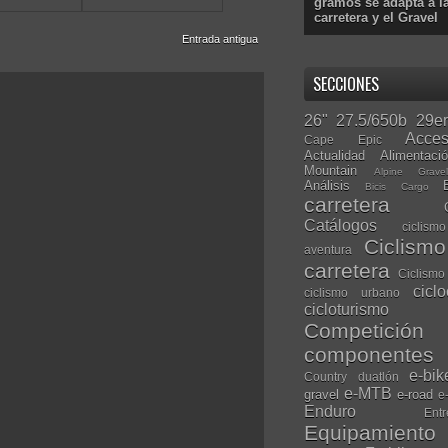
gramos se adapta a l
carretera y el Gravel
Entrada antigua
SECCIONES
26"
27.5/650b
29er
Acces
Cape Epic
Actualidad
Alimentaci
Mountain
Alpine Grave
Análisis
Bicis Cargo
carretera
Catálogos
ciclis
Ciclism
aventura
carretera
Ciclismo
cicl
ciclismo urbano
cicloturismo
Competición
componentes
e-bik
Country
duatlón
e-MTB
gravel
e-road
e
Enduro
Entr
Equipamiento