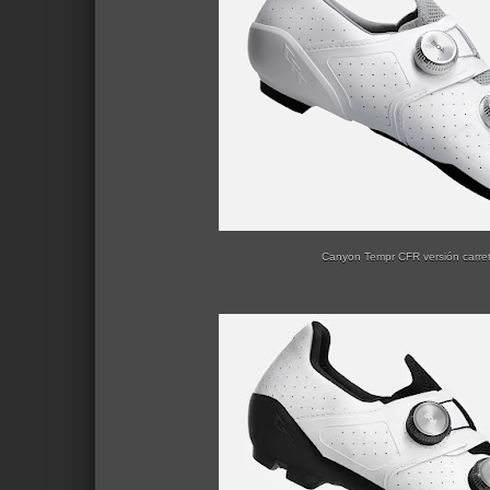
Canyon Tempr CFR versión carre