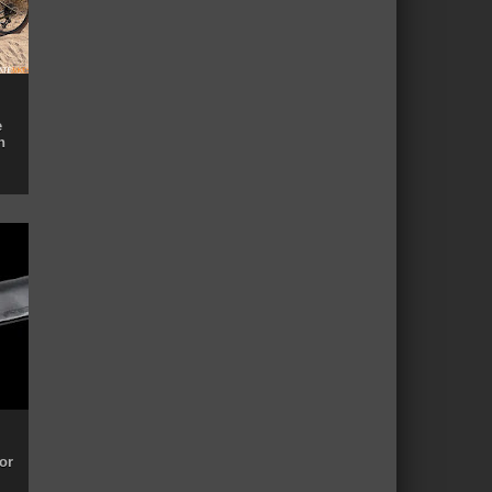
e
n
or