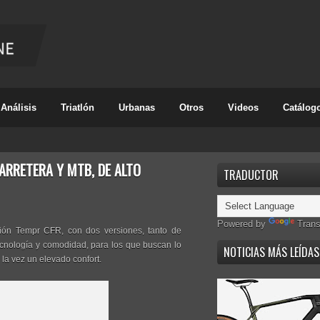
Análisis
Triatlón
Urbanas
Otros
Videos
Catálog
ARRETERA Y MTB, DE ALTO
TRADUCTOR
Powered by
Trans
ción Tempr CFR, con dos versiones, tanto de
ecnología y comodidad, para los que buscan lo
NOTICIAS MÁS LEÍDAS
 la vez un elevado confort.