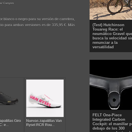
ra/ Canyon
or blanco o negro para su versión de carretera,
(Test) Hutchinson
ecio para ambas versiones es de 335,95 €. Más
Touareg Race: el
neumático Gravel qu
busca la velocidad si
renunciar a la
versatilidad
FELT One-Piece
Integrated Carbon
patillas Giro
Nuevas zapatillas Van
Cockpit: el manillar p
: e...
Rysel RCR Rou...
debajo de los 300