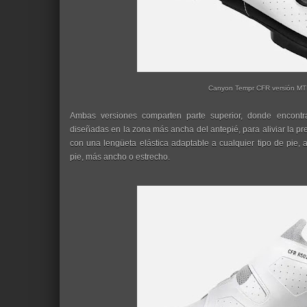
Canyon Tempr CFR versión MT
Ambas versiones comparten parte superior, donde encont
diseñadas en la zona más ancha del antepié, para aliviar la pr
con una lengüeta elástica adaptable a cualquier tipo de pie, 
pie, más ancho o estrecho.