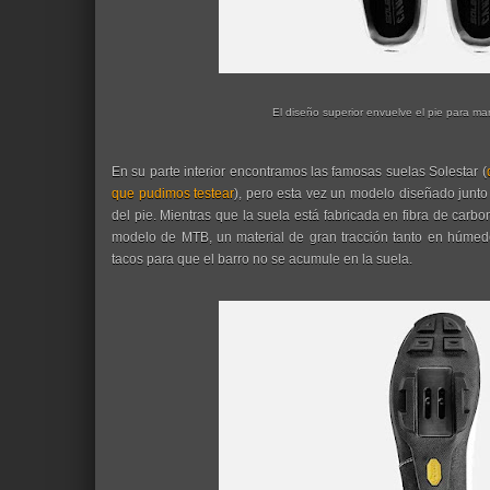
El diseño superior envuelve el pie para ma
En su parte interior encontramos las famosas suelas Solestar (
que pudimos testear
), pero esta vez un modelo diseñado junto
del pie. Mientras que la suela está fabricada en fibra de car
modelo de MTB, un material de gran tracción tanto en húme
tacos para que el barro no se acumule en la suela.