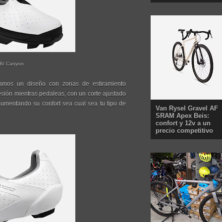
B/ Canyon
ramos un diseño con zonas de estiramiento
esión mientras pedaleas, con un corte ajustado
aumentando su confort sea cual sea tu tipo de
Van Rysel Gravel AF
SRAM Apex Beis:
confort y 12v a un
precio competitivo