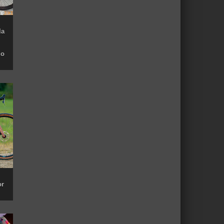
la
do
or